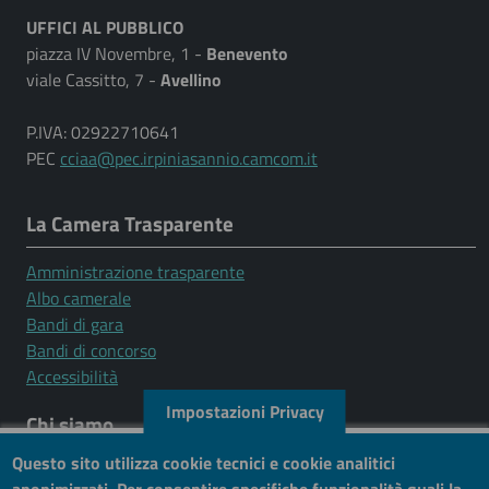
UFFICI AL PUBBLICO
piazza IV Novembre, 1 -
Benevento
viale Cassitto, 7 -
Avellino
P.IVA: 02922710641
PEC
cciaa@pec.irpiniasannio.camcom.it
La Camera Trasparente
Amministrazione trasparente
Albo camerale
Bandi di gara
Bandi di concorso
Accessibilità
Impostazioni Privacy
Chi siamo
Questo sito utilizza cookie tecnici e cookie analitici
Mission