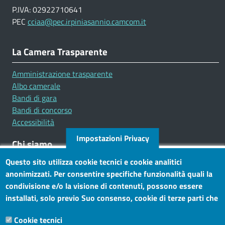
P.IVA: 02922710641
PEC
cciaa@pec.irpiniasannio.camcom.it
La Camera Trasparente
Amministrazione trasparente
Albo camerale
Bandi di gara
Bandi di concorso
Accessibilità
Impostazioni Privacy
Chi siamo
Questo sito utilizza cookie tecnici e cookie analitici
Mission
anonimizzati. Per consentire specifiche funzionalità quali la
Statuto e carta dei servizi
condivisione e/o la visione di contenuti, possono essere
installati, solo previo Suo consenso, cookie di terze parti che
Social
consentono alla terza parte di profilare gli utenti. Tramite
Cookie tecnici
questo banner, può accettare tutti i cookies, selezionare le