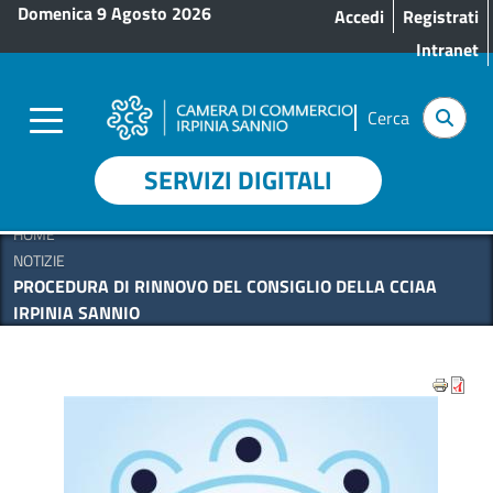
Menu profilo utente
Salta al contenuto principale
Domenica 9 Agosto 2026
Accedi
Registrati
Intranet
Cerca
SERVIZI DIGITALI
HOME
NOTIZIE
PROCEDURA DI RINNOVO DEL CONSIGLIO DELLA CCIAA
IRPINIA SANNIO