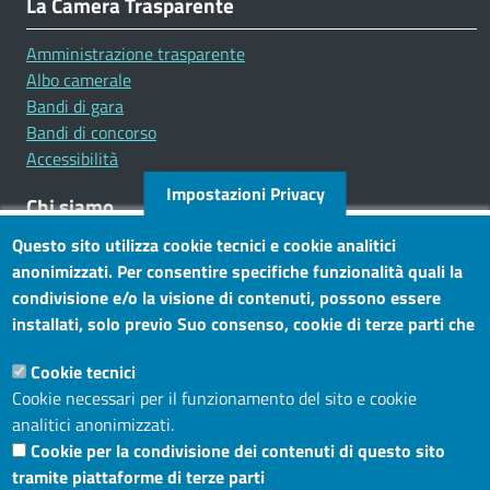
La Camera Trasparente
Amministrazione trasparente
Albo camerale
Bandi di gara
Bandi di concorso
Accessibilità
Impostazioni Privacy
Chi siamo
Questo sito utilizza cookie tecnici e cookie analitici
Mission
anonimizzati. Per consentire specifiche funzionalità quali la
Statuto e carta dei servizi
condivisione e/o la visione di contenuti, possono essere
installati, solo previo Suo consenso, cookie di terze parti che
Social
consentono alla terza parte di profilare gli utenti. Tramite
Cookie tecnici
questo banner, può accettare tutti i cookies, selezionare le
Cookie necessari per il funzionamento del sito e cookie
categorie di cookie di cui consente l’utilizzo e/o modificare le
analitici anonimizzati.
Sito web
Sue preferenze. Per vedere la Cookie Policy completa, clicchi
Cookie per la condivisione dei contenuti di questo sito
Maggiori informazioni
Accesso riservato
tramite piattaforme di terze parti