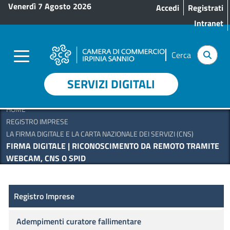
Menu profilo utente
Salta al contenuto principale
Venerdì 7 Agosto 2026
Accedi
Registrati
Intranet
Cerca
SERVIZI DIGITALI
HOME
REGISTRO IMPRESE
LA FIRMA DIGITALE E LA CARTA NAZIONALE DEI SERVIZI (CNS)
FIRMA DIGITALE | RICONOSCIMENTO DA REMOTO TRAMITE
WEBCAM, CNS O SPID
Registro Imprese
Registro Imprese
Adempimenti curatore fallimentare