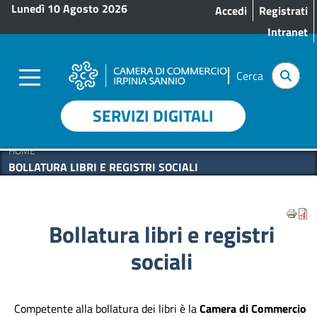
Menu profilo utente
Salta al contenuto principale
Lunedì 10 Agosto 2026
Accedi
Registrati
Intranet
Cerca
SERVIZI DIGITALI
HOME
BOLLATURA LIBRI E REGISTRI SOCIALI
Bollatura libri e registri
sociali
Competente alla bollatura dei libri è la
Camera di Commercio