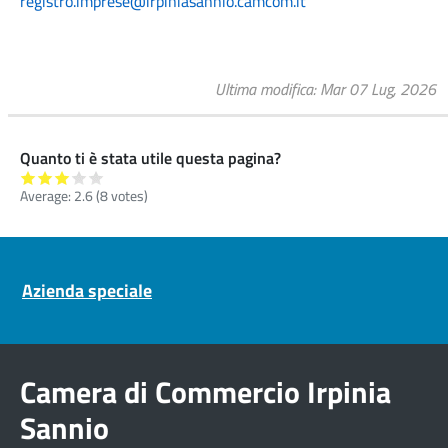
registro.imprese@irpiniasannio.camcom.it
Ultima modifica
Mar 07 Lug, 2026
Quanto ti è stata utile questa pagina?
Average:
2.6
(
8
votes)
Pre footer navigation
Azienda speciale
Camera di Commercio Irpinia
Sannio