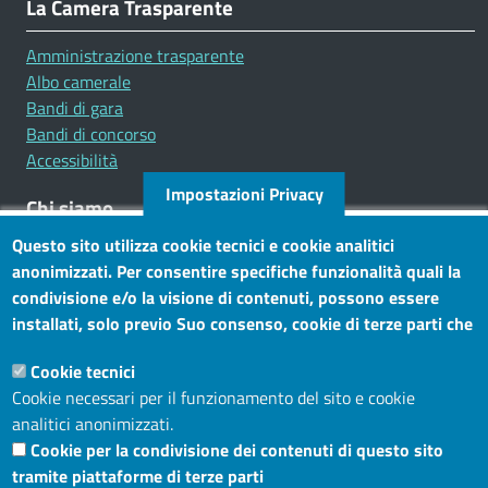
La Camera Trasparente
Amministrazione trasparente
Albo camerale
Bandi di gara
Bandi di concorso
Accessibilità
Impostazioni Privacy
Chi siamo
Questo sito utilizza cookie tecnici e cookie analitici
Mission
anonimizzati. Per consentire specifiche funzionalità quali la
Statuto e carta dei servizi
condivisione e/o la visione di contenuti, possono essere
installati, solo previo Suo consenso, cookie di terze parti che
Social
consentono alla terza parte di profilare gli utenti. Tramite
Cookie tecnici
questo banner, può accettare tutti i cookies, selezionare le
Cookie necessari per il funzionamento del sito e cookie
categorie di cookie di cui consente l’utilizzo e/o modificare le
analitici anonimizzati.
Sito web
Sue preferenze. Per vedere la Cookie Policy completa, clicchi
Cookie per la condivisione dei contenuti di questo sito
Maggiori informazioni
Accesso riservato
tramite piattaforme di terze parti