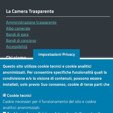
La Camera Trasparente
Amministrazione trasparente
Albo camerale
Bandi di gara
Bandi di concorso
Accessibilità
Impostazioni Privacy
Chi siamo
Questo sito utilizza cookie tecnici e cookie analitici
Mission
anonimizzati. Per consentire specifiche funzionalità quali la
Statuto e carta dei servizi
condivisione e/o la visione di contenuti, possono essere
installati, solo previo Suo consenso, cookie di terze parti che
Social
consentono alla terza parte di profilare gli utenti. Tramite
Cookie tecnici
questo banner, può accettare tutti i cookies, selezionare le
Cookie necessari per il funzionamento del sito e cookie
categorie di cookie di cui consente l’utilizzo e/o modificare le
analitici anonimizzati.
Sito web
Sue preferenze. Per vedere la Cookie Policy completa, clicchi