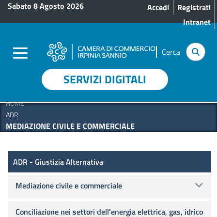
Menu profilo utente
Salta al contenuto principale
Sabato 8 Agosto 2026
Accedi
Registrati
Intranet
Cerca
SERVIZI DIGITALI
HOME
ADR
MEDIAZIONE CIVILE E COMMERCIALE
ADR (Giustizia Alternativa)
ADR - Giustizia Alternativa
Mediazione civile e commerciale
Conciliazione nei settori dell'energia elettrica, gas, idrico