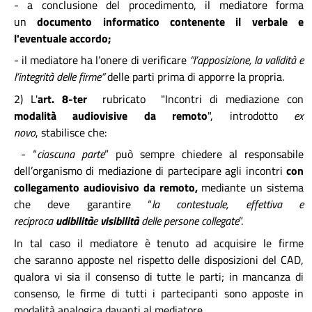
- a conclusione del procedimento, il mediatore forma
un
documento informatico contenente il verbale e
l'eventuale accordo;
- il mediatore ha l’onere di verificare
“l’apposizione, la validità e
l’integrità delle firme”
delle parti prima di apporre la propria.
2) L'
art. 8-ter
rubricato "Incontri di mediazione con
modalità audiovisive da remoto
",
introdotto
ex
novo
,
stabilisce che:
- “
ciascuna parte
” può sempre chiedere al responsabile
dell’organismo di mediazione di partecipare agli incontri
con
collegamento audiovisivo da remoto,
mediante un sistema
che deve garantire “
la contestuale, effettiva e
reciproca
udibilità
e
visibilità
delle persone collegate
”.
In tal caso il mediatore è tenuto ad acquisire le firme
che saranno apposte nel rispetto delle disposizioni del CAD,
qualora vi sia il consenso di tutte le parti; in mancanza di
consenso, le firme di tutti i partecipanti sono apposte in
modalità analogica davanti al mediatore.