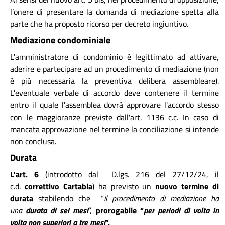
l’onere di presentare la domanda di mediazione spetta alla
parte che ha proposto ricorso per decreto ingiuntivo.
Mediazione condominiale
L'amministratore di condominio è legittimato ad attivare,
aderire e partecipare ad un procedimento di mediazione (non
è più necessaria la preventiva delibera assembleare).
L'eventuale verbale di accordo deve contenere il termine
entro il quale l'assemblea dovrà approvare l'accordo stesso
con le maggioranze previste dall'art. 1136 c.c. In caso di
mancata approvazione nel termine la conciliazione si intende
non conclusa.
Durata
L'art. 6
(introdotto dal D.lgs. 216 del 27/12/24, il
c.d.
correttivo Cartabia
) ha previsto un
nuovo termine di
durata
stabilendo che “
il procedimento di mediazione ha
una
durata di sei mesi
”,
prorogabile “
per periodi di volta in
volta non superiori a tre mesi
”.