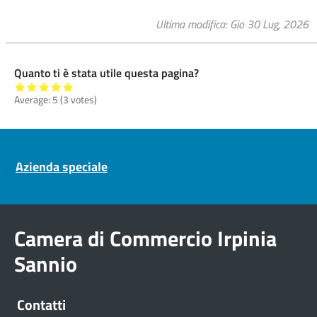
Ultima modifica
Gio 30 Lug, 2026
Quanto ti è stata utile questa pagina?
Average:
5
(
3
votes)
Pre footer navigation
Azienda speciale
Camera di Commercio Irpinia
Sannio
Contatti