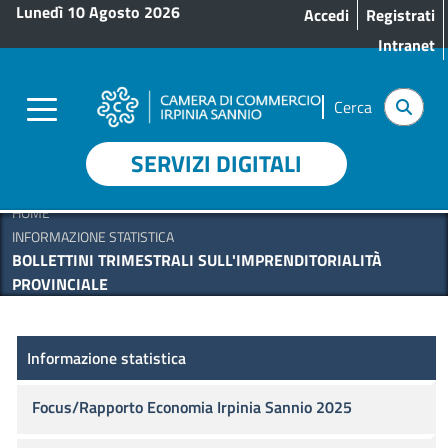
Menu profilo utente
Salta al contenuto principale
Lunedì 10 Agosto 2026
Accedi
Registrati
Intranet
Cerca
SERVIZI DIGITALI
HOME
INFORMAZIONE STATISTICA
BOLLETTINI TRIMESTRALI SULL'IMPRENDITORIALITÀ
PROVINCIALE
Informazione Statistica
Informazione statistica
Focus/Rapporto Economia Irpinia Sannio 2025