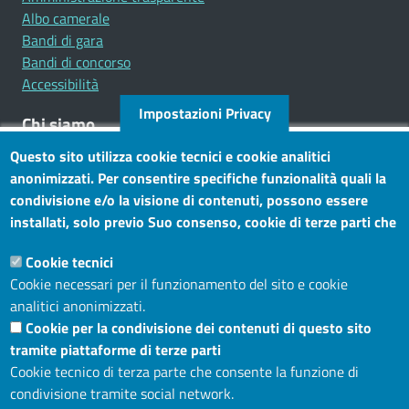
Albo camerale
Bandi di gara
Bandi di concorso
Accessibilità
Impostazioni Privacy
Chi siamo
Questo sito utilizza cookie tecnici e cookie analitici
Mission
anonimizzati. Per consentire specifiche funzionalità quali la
Statuto e carta dei servizi
condivisione e/o la visione di contenuti, possono essere
installati, solo previo Suo consenso, cookie di terze parti che
Social
consentono alla terza parte di profilare gli utenti. Tramite
Cookie tecnici
questo banner, può accettare tutti i cookies, selezionare le
Cookie necessari per il funzionamento del sito e cookie
categorie di cookie di cui consente l’utilizzo e/o modificare le
analitici anonimizzati.
Sito web
Sue preferenze. Per vedere la Cookie Policy completa, clicchi
Cookie per la condivisione dei contenuti di questo sito
Maggiori informazioni
Accesso riservato
tramite piattaforme di terze parti
Mappa del sito
Cookie tecnico di terza parte che consente la funzione di
condivisione tramite social network.