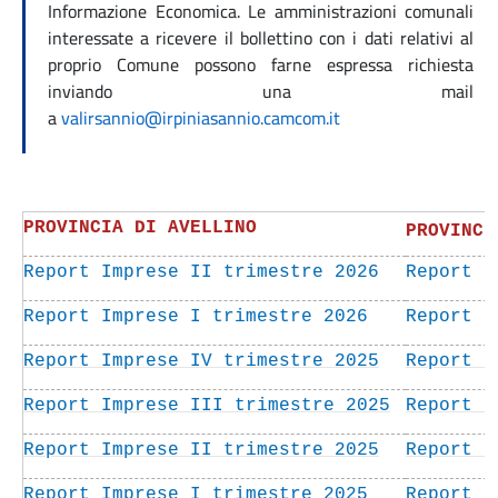
Informazione Economica. Le amministrazioni comunali
interessate a ricevere il bollettino con i dati relativi al
proprio Comune possono farne espressa richiesta
inviando una mail
a
valirsannio@irpiniasannio.camcom.it
PROVINCIA DI AVELLINO
PROVINCI
Report Imprese II trimestre 2026
Report I
Report Imprese I trimestre 2026
Report I
Report Imprese IV trimestre 2025
Report I
Report Imprese III trimestre 2025
Report I
Report Imprese II trimestre 2025
Report I
Report Imprese I trimestre 2025
Report I