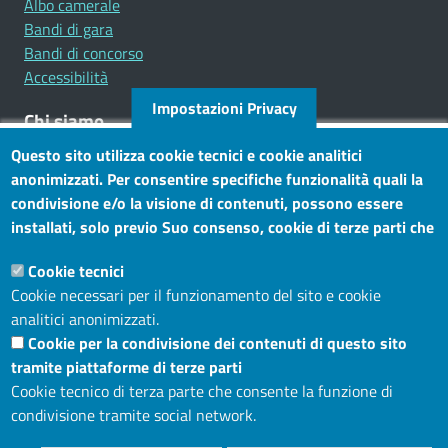
Albo camerale
Bandi di gara
Bandi di concorso
Accessibilità
Impostazioni Privacy
Chi siamo
Questo sito utilizza cookie tecnici e cookie analitici
Mission
anonimizzati. Per consentire specifiche funzionalità quali la
Statuto e carta dei servizi
condivisione e/o la visione di contenuti, possono essere
installati, solo previo Suo consenso, cookie di terze parti che
Social
consentono alla terza parte di profilare gli utenti. Tramite
Cookie tecnici
questo banner, può accettare tutti i cookies, selezionare le
Cookie necessari per il funzionamento del sito e cookie
categorie di cookie di cui consente l’utilizzo e/o modificare le
analitici anonimizzati.
Sito web
Sue preferenze. Per vedere la Cookie Policy completa, clicchi
Cookie per la condivisione dei contenuti di questo sito
Maggiori informazioni
Accesso riservato
tramite piattaforme di terze parti
Mappa del sito
Cookie tecnico di terza parte che consente la funzione di
condivisione tramite social network.
Menù privacy
Cookie
Note legali
Privacy