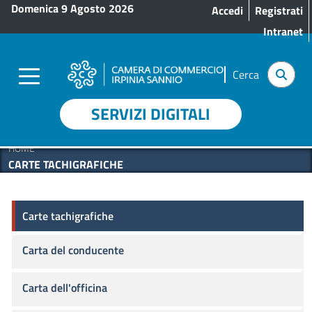
Menu profilo utente
Salta al contenuto principale
Domenica 9 Agosto 2026
Accedi
Registrati
Intranet
Cerca
SERVIZI DIGITALI
HOME
CARTE TACHIGRAFICHE
Carte tachigrafiche
Carte tachigrafiche
Carta del conducente
Carta dell'officina