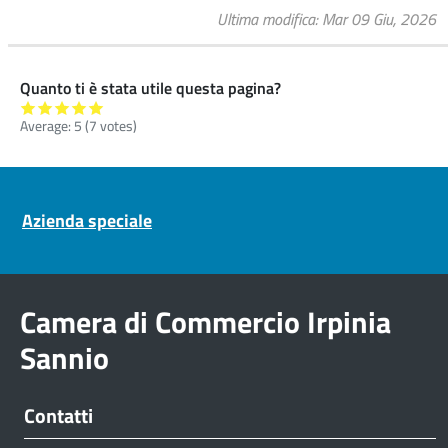
Ultima modifica
Mar 09 Giu, 2026
Quanto ti è stata utile questa pagina?
Average:
5
(
7
votes)
Pre footer navigation
Azienda speciale
Camera di Commercio Irpinia
Sannio
Contatti