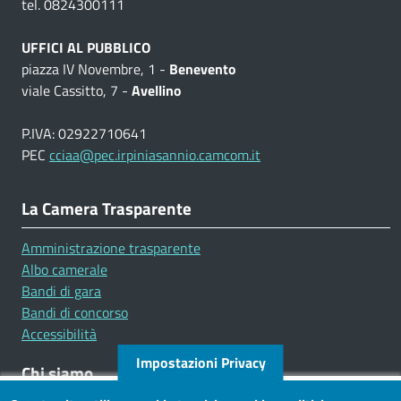
tel. 0824300111
UFFICI AL PUBBLICO
piazza IV Novembre, 1 -
Benevento
viale Cassitto, 7 -
Avellino
P.IVA: 02922710641
PEC
cciaa@pec.irpiniasannio.camcom.it
La Camera Trasparente
Amministrazione trasparente
Albo camerale
Bandi di gara
Bandi di concorso
Accessibilità
Impostazioni Privacy
Chi siamo