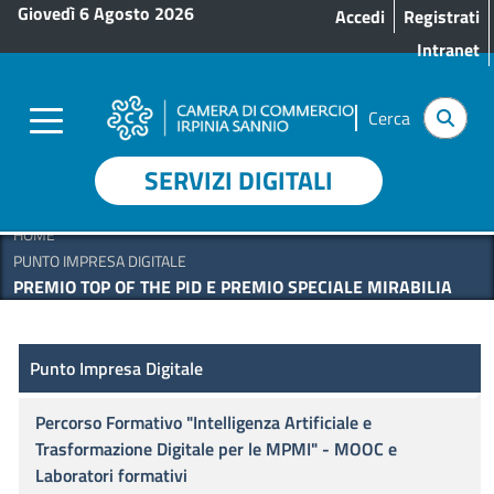
Menu profilo utente
Salta al contenuto principale
Giovedì 6 Agosto 2026
Accedi
Registrati
Intranet
Cerca
SERVIZI DIGITALI
HOME
PUNTO IMPRESA DIGITALE
PREMIO TOP OF THE PID E PREMIO SPECIALE MIRABILIA
Punto Impresa Digitale
Punto Impresa Digitale
Percorso Formativo "Intelligenza Artificiale e
Trasformazione Digitale per le MPMI" - MOOC e
Laboratori formativi