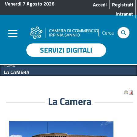
Menu profilo utente
Salta al contenuto principale
Venerdì 7 Agosto 2026
Accedi
Registrati
Intranet
Cerca
SERVIZI DIGITALI
HOME
LA CAMERA
La Camera