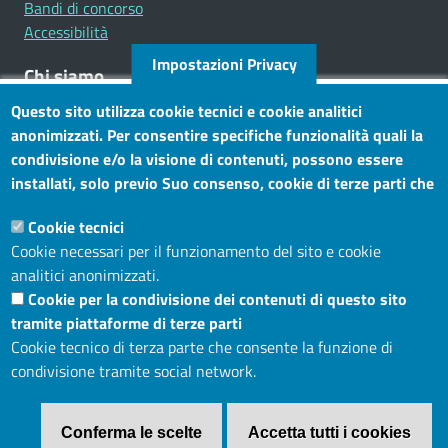
Bandi di concorso
Accessibilità
Impostazioni Privacy
Chi siamo
Questo sito utilizza cookie tecnici e cookie analitici
Mission
anonimizzati. Per consentire specifiche funzionalità quali la
Statuto e carta dei servizi
condivisione e/o la visione di contenuti, possono essere
installati, solo previo Suo consenso, cookie di terze parti che
Social
consentono alla terza parte di profilare gli utenti. Tramite
Cookie tecnici
questo banner, può accettare tutti i cookies, selezionare le
Cookie necessari per il funzionamento del sito e cookie
categorie di cookie di cui consente l’utilizzo e/o modificare le
analitici anonimizzati.
Sito web
Sue preferenze. Per vedere la Cookie Policy completa, clicchi
Cookie per la condivisione dei contenuti di questo sito
Maggiori informazioni
Accesso riservato
tramite piattaforme di terze parti
Mappa del sito
Cookie tecnico di terza parte che consente la funzione di
condivisione tramite social network.
Menù privacy
Cookie
Note legali
Privacy
Conferma le scelte
Accetta tutti i cookies