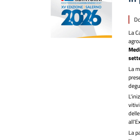
Do
La C
agro
Medi
sett
La m
prese
degu
L'ini
vitiv
delle
all'E
La p