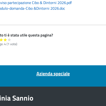
viso partecipazione Cibo & Dintorni 2026.pdf
dulo-domanda-Cibo &Dintorni 2026.doc
o ti è stata utile questa pagina?
ge:
4
(
1
vote)
Azienda speciale
inia Sannio