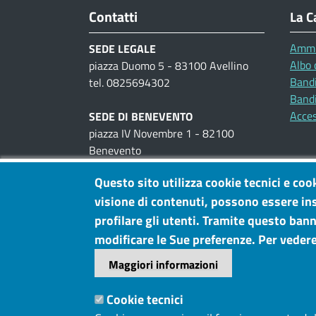
Contatti
La C
Ammi
SEDE LEGALE
Albo 
piazza Duomo 5 - 83100 Avellino
Bandi
tel. 0825694302
Bandi
Acces
SEDE DI BENEVENTO
piazza IV Novembre 1 - 82100
Benevento
tel. 0824300111
Questo sito utilizza cookie tecnici e coo
visione di contenuti, possono essere ins
UFFICI AL PUBBLICO
piazza IV Novembre, 1 -
Benevento
profilare gli utenti. Tramite questo banne
viale Cassitto, 7 -
Avellino
modificare le Sue preferenze. Per vedere
Maggiori informazioni
P.IVA: 02922710641
PEC
Cookie tecnici
cciaa@pec.irpiniasannio.camcom.it