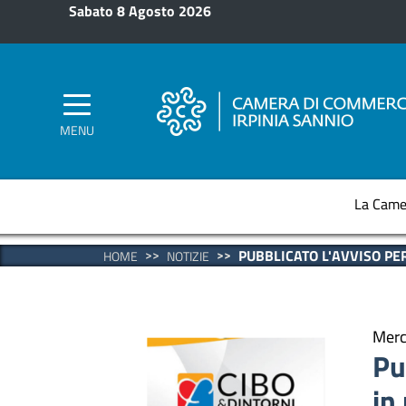
Salta al contenuto principale
Sabato 8 Agosto 2026
MENU
La Came
PUBBLICATO L'AVVISO PE
HOME
NOTIZIE
Merc
Pu
in