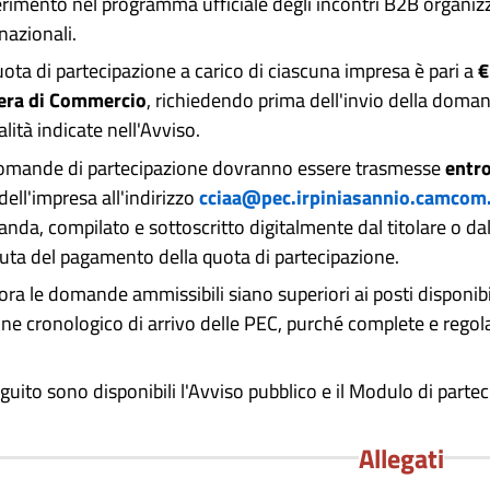
serimento nel programma ufficiale degli incontri B2B organizz
nazionali.
uota di partecipazione a carico di ciascuna impresa è pari a
€
ra di Commercio
, richiedendo prima dell'invio della doman
ità indicate nell'Avviso.
omande di partecipazione dovranno essere trasmesse
entro
dell'impresa all'indirizzo
cciaa@pec.irpiniasannio.
camcom.
nda, compilato e sottoscritto digitalmente dal titolare o dal
vuta del pagamento della quota di partecipazione.
ora le domande ammissibili siano superiori ai posti disponi
ine cronologico di arrivo delle PEC, purché complete e regolar
guito sono disponibili l'Avviso pubblico e il Modulo di parte
Allegati