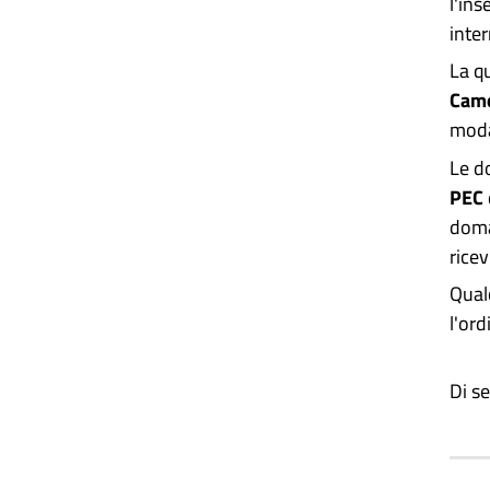
l'in
inter
La q
Came
modal
Le d
PEC
doma
rice
Qual
l'ord
Di se