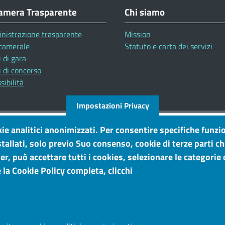
amera Trasparente
Chi siamo
nistrazione trasparente
Mission
camerale
Statuto e carta dei servizi
 di gara
 di concorso
sibilità
Impostazioni Privacy
kie analitici anonimizzati. Per consentire specifiche funzio
tallati, solo previo Suo consenso, cookie di terze parti c
r, può accettare tutti i cookies, selezionare le categorie d
 la Cookie Policy completa, clicchi