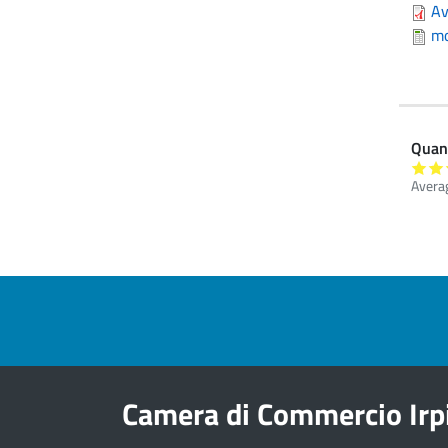
Av
mo
Quant
Avera
Pre footer navigation
Camera di Commercio Irp