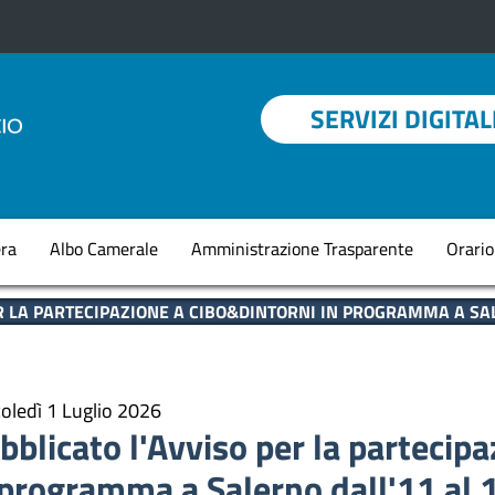
Menu profilo utent
SERVIZI DIGITAL
Navigazione princi
ra
Albo Camerale
Amministrazione Trasparente
Orario
R LA PARTECIPAZIONE A CIBO&DINTORNI IN PROGRAMMA A SA
oledì 1 Luglio 2026
bblicato l'Avviso per la partecip
 programma a Salerno dall'11 al