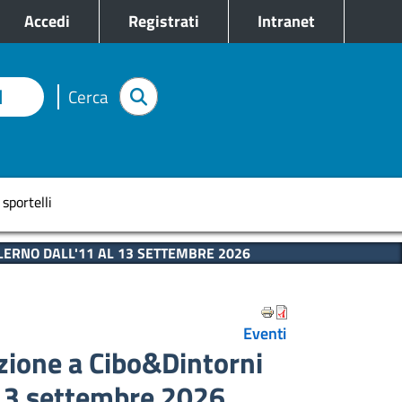
e
Accedi
Registrati
Intranet
I
Cerca
pale
 sportelli
LERNO DALL'11 AL 13 SETTEMBRE 2026
Eventi
azione a Cibo&Dintorni
 13 settembre 2026