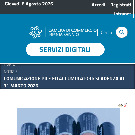
Menu profilo utente
Salta al contenuto principale
Giovedì 6 Agosto 2026
Accedi
Registrati
Intranet
Cerca
SERVIZI DIGITALI
HOME
NOTIZIE
COMUNICAZIONE PILE ED ACCUMULATORI: SCADENZA AL
31 MARZO 2026