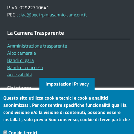
P.IVA: 02922710641
PEC
cciaa@pec.irpiniasannio.camcom.it
La Camera Trasparente
Amministrazione trasparente
Albo camerale
Bandi di gara
Bandi di concorso
Accessibilità
Impostazioni Privacy
Chi siamo
Questo sito utilizza cookie tecnici e cookie analitici
Mission
anonimizzati. Per consentire specifiche funzionalità quali la
Statuto e carta dei servizi
condivisione e/o la visione di contenuti, possono essere
installati, solo previo Suo consenso, cookie di terze parti che
Social
consentono alla terza parte di profilare gli utenti. Tramite
Cookie tecnici
questo banner, può accettare tutti i cookies, selezionare le