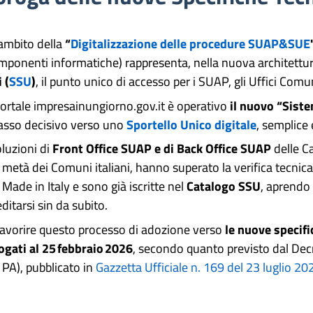
'ambito della
“
Digitalizzazione delle procedure SUAP&SUE
mponenti informatiche) rappresenta, nella nuova architettu
 (
SSU
)
, il punto unico di accesso per i SUAP, gli Uffici Com
portale impresainungiorno.gov.it è operativo
il nuovo “Sist
asso decisivo verso uno
Sportello Unico digitale
, semplice 
oluzioni di
Front Office SUAP e di Back Office SUAP
delle C
 metà dei Comuni italiani, hanno superato la verifica tecnic
 Made in Italy e sono già iscritte nel
Catalogo SSU
, aprendo
ditarsi sin da subito.
favorire questo processo di adozione verso
le nuove specifi
ogati al 25 febbraio 2026
, secondo quanto previsto dal Dec
 PA), pubblicato in
Gazzetta Ufficiale n. 169 del 23 luglio 20