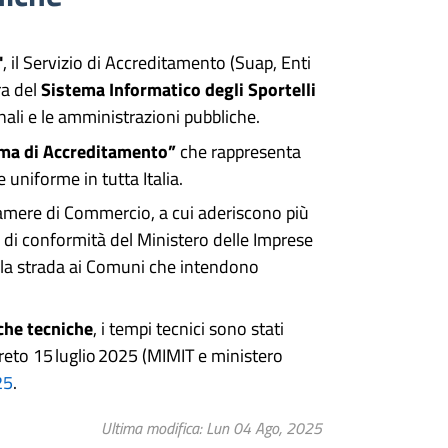
"
, il Servizio di Accreditamento (Suap, Enti
ra del
Sistema Informatico degli Sportelli
unali e le amministrazioni pubbliche.
ema di Accreditamento”
che rappresenta
e uniforme in tutta Italia.
amere di Commercio, a cui aderiscono più
a di conformità del Ministero delle Imprese
 la strada ai Comuni che intendono
che tecniche
, i tempi tecnici sono stati
reto 15 luglio 2025 (MIMIT e ministero
25
.
Ultima modifica
Lun 04 Ago, 2025