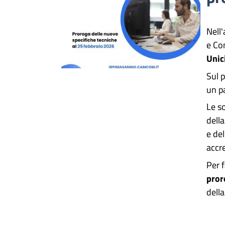
Nell
e Co
Unici
Sul 
un p
Le s
della
e del
accre
Per 
pror
della