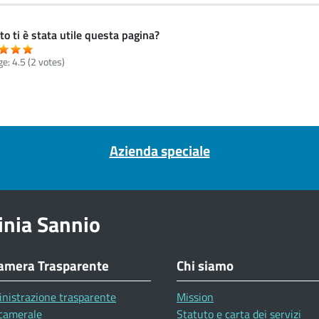
o ti è stata utile questa pagina?
ge:
4.5
(
2
votes)
Azienda speciale
inia Sannio
amera Trasparente
Chi siamo
nistrazione trasparente
Mission
camerale
Statuto e carta dei servizi