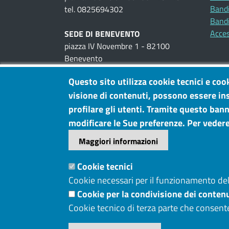
Bandi
tel. 0825694302
Bandi
Acces
SEDE DI BENEVENTO
piazza IV Novembre 1 - 82100
Benevento
tel. 0824300111
Questo sito utilizza cookie tecnici e coo
visione di contenuti, possono essere ins
UFFICI AL PUBBLICO
piazza IV Novembre, 1 -
Benevento
profilare gli utenti. Tramite questo banne
viale Cassitto, 7 -
Avellino
modificare le Sue preferenze. Per vedere
Maggiori informazioni
P.IVA: 02922710641
PEC
Cookie tecnici
cciaa@pec.irpiniasannio.camcom.it
Cookie necessari per il funzionamento del 
Cookie per la condivisione dei contenu
Menù privacy
Cookie
Note legali
Privacy
Cookie tecnico di terza parte che consent