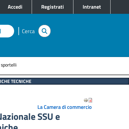
e
Accedi
Registrati
Intranet
I
Cerca
pale
 sportelli
ICHE TECNICHE
La Camera di commercio
Nazionale SSU e
niche