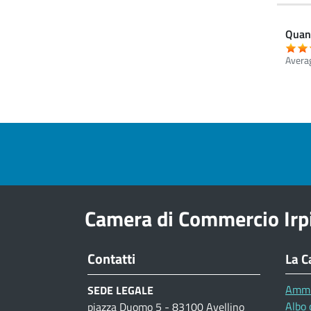
Quant
Avera
Pre footer navigation
Camera di Commercio Irp
Contatti
La C
Ammi
SEDE LEGALE
Albo 
piazza Duomo 5 - 83100 Avellino