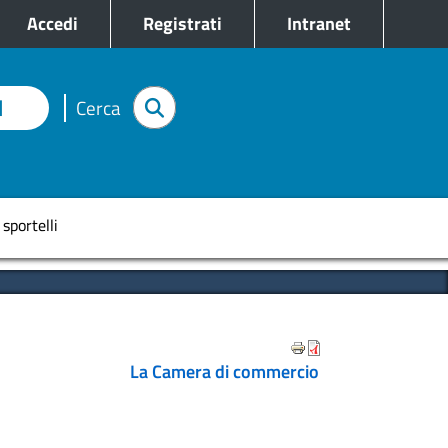
e
Accedi
Registrati
Intranet
I
Cerca
pale
 sportelli
La Camera di commercio