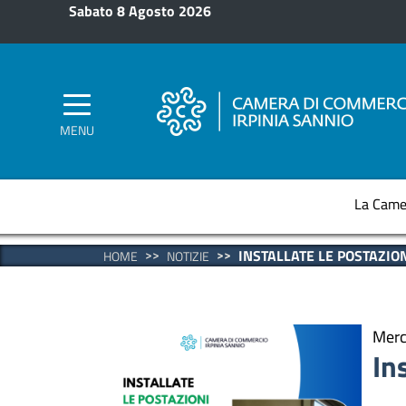
Salta al contenuto principale
Sabato 8 Agosto 2026
MENU
La Came
INSTALLATE LE POSTAZIO
HOME
NOTIZIE
Merc
In