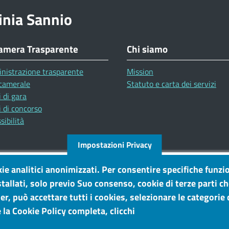
inia Sannio
amera Trasparente
Chi siamo
nistrazione trasparente
Mission
camerale
Statuto e carta dei servizi
 di gara
 di concorso
sibilità
Impostazioni Privacy
kie analitici anonimizzati. Per consentire specifiche funzio
tallati, solo previo Suo consenso, cookie di terze parti c
r, può accettare tutti i cookies, selezionare le categorie d
 la Cookie Policy completa, clicchi