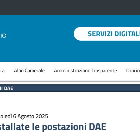
Menu profilo utent
SERVIZI DIGITAL
Navigazione princi
ra
Albo Camerale
Amministrazione Trasparente
Orario
NI DAE
oledì 6 Agosto 2025
stallate le postazioni DAE