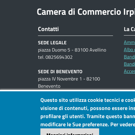
Camera di Commercio Irp
Contatti
La C
Ammi
SEDE LEGALE
Albo 
piazza Duomo 5 - 83100 Avellino
Bandi
tel. 0825694302
Bandi
Acces
SEDE DI BENEVENTO
piazza IV Novembre 1 - 82100
Benevento
tel. 0824300111
Questo sito utilizza cookie tecnici e coo
UFFICI AL PUBBLICO
visione di contenuti, possono essere ins
piazza IV Novembre, 1 -
Benevento
profilare gli utenti. Tramite questo banne
viale Cassitto, 7 -
Avellino
modificare le Sue preferenze. Per vedere