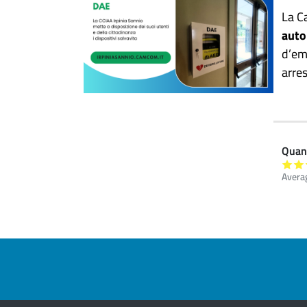
La C
auto
d’eme
arre
Quant
Avera
Pre footer navigation