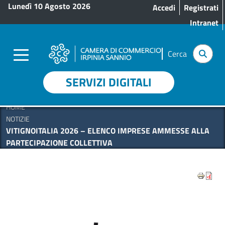
Menu profilo utente
Salta al contenuto principale
Lunedì 10 Agosto 2026
Accedi
Registrati
Intranet
Cerca
SERVIZI DIGITALI
HOME
NOTIZIE
VITIGNOITALIA 2026 – ELENCO IMPRESE AMMESSE ALLA
PARTECIPAZIONE COLLETTIVA