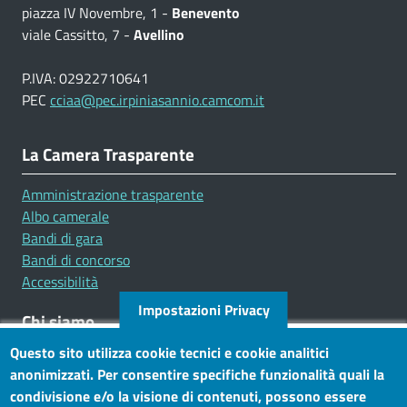
piazza IV Novembre, 1 -
Benevento
viale Cassitto, 7 -
Avellino
P.IVA: 02922710641
PEC
cciaa@pec.irpiniasannio.camcom.it
La Camera Trasparente
Amministrazione trasparente
Albo camerale
Bandi di gara
Bandi di concorso
Accessibilità
Impostazioni Privacy
Chi siamo
Questo sito utilizza cookie tecnici e cookie analitici
Mission
anonimizzati. Per consentire specifiche funzionalità quali la
Statuto e carta dei servizi
condivisione e/o la visione di contenuti, possono essere