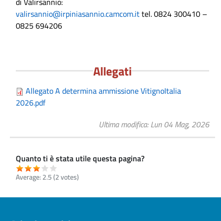
di Valirsannio:
valirsannio@irpiniasannio.
camcom.it
tel. 0824 300410 –
0825 694206
Allegati
Allegato A determina ammissione VitignoItalia
2026.pdf
Ultima modifica
Lun 04 Mag, 2026
Quanto ti è stata utile questa pagina?
Average:
2.5
(
2
votes)
Pre footer navigation