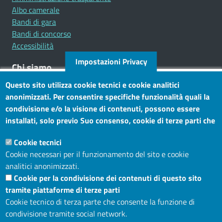
Albo camerale
Bandi di gara
Bandi di concorso
Accessibilità
Impostazioni Privacy
Chi siamo
Questo sito utilizza cookie tecnici e cookie analitici
Mission
anonimizzati. Per consentire specifiche funzionalità quali la
Statuto e carta dei servizi
condivisione e/o la visione di contenuti, possono essere
installati, solo previo Suo consenso, cookie di terze parti che
Social
consentono alla terza parte di profilare gli utenti. Tramite
Cookie tecnici
questo banner, può accettare tutti i cookies, selezionare le
Cookie necessari per il funzionamento del sito e cookie
categorie di cookie di cui consente l’utilizzo e/o modificare le
analitici anonimizzati.
Sito web
Sue preferenze. Per vedere la Cookie Policy completa, clicchi
Cookie per la condivisione dei contenuti di questo sito
Maggiori informazioni
Accesso riservato
tramite piattaforme di terze parti
Mappa del sito
Cookie tecnico di terza parte che consente la funzione di
condivisione tramite social network.