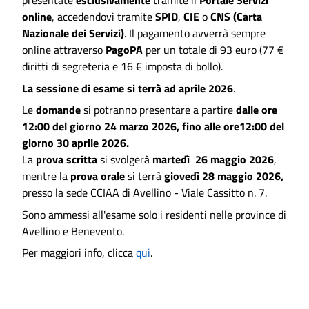
presentate
esclusivamente
tram
ite il
Portale Servizi
online
, accedendovi tramite
SPID
,
CIE
o
CNS (Carta
Nazionale dei Servizi)
. Il pagamento avverrà sempre
online attraverso
PagoPA
per un totale di 93 euro (77 €
diritti di segreteria e 16 € imposta di bollo).
La sessione di esame si terrà ad aprile 2026
.
Le
domande
si potranno presentare a partire
dalle ore
12:00 del giorno 24 marzo 2026, fino alle ore12:00 del
giorno 30 aprile 2026.
La
prova scritta
si svolgerà
martedì
26 maggio 2026
,
mentre la
prova orale
si terrà
giovedì 28 maggio 2026,
presso la sede CCIAA di Avellino - Viale Cassitto n. 7.
Sono ammessi all'esame solo i residenti nelle province di
Avellino e Benevento.
Per maggiori info, clicca
qui
.