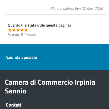
Ultima modifica
Ven 20 Mar, 2026
Quanto ti è stata utile questa pagina?
Average:
5
(
4
votes)
Pre footer navigation
Azienda speciale
Camera di Commercio Irpinia
Sannio
Contatti