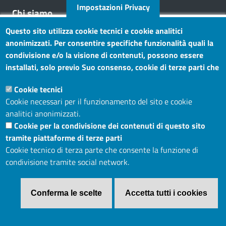
Impostazioni Privacy
Chi siamo
Questo sito utilizza cookie tecnici e cookie analitici
Mission
anonimizzati. Per consentire specifiche funzionalità quali la
Statuto e carta dei servizi
condivisione e/o la visione di contenuti, possono essere
installati, solo previo Suo consenso, cookie di terze parti che
Social
consentono alla terza parte di profilare gli utenti. Tramite
Cookie tecnici
questo banner, può accettare tutti i cookies, selezionare le
Cookie necessari per il funzionamento del sito e cookie
categorie di cookie di cui consente l’utilizzo e/o modificare le
analitici anonimizzati.
Sito web
Sue preferenze. Per vedere la Cookie Policy completa, clicchi
Cookie per la condivisione dei contenuti di questo sito
Maggiori informazioni
Accesso riservato
tramite piattaforme di terze parti
Mappa del sito
Cookie tecnico di terza parte che consente la funzione di
condivisione tramite social network.
Menù privacy
Cookie
Note legali
Privacy
Conferma le scelte
Accetta tutti i cookies
Revoca il consenso