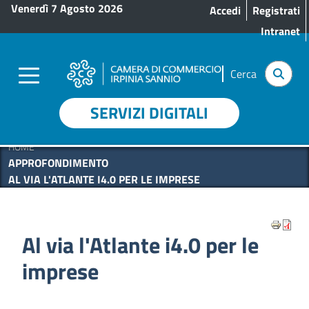
Menu profilo utente
Salta al contenuto principale
Venerdì 7 Agosto 2026
Accedi
Registrati
Intranet
Cerca
SERVIZI DIGITALI
HOME
APPROFONDIMENTO
AL VIA L'ATLANTE I4.0 PER LE IMPRESE
Al via l'Atlante i4.0 per le
imprese