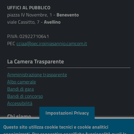
UFFICI AL PUBBLICO
piazza IV Novembre, 1 -
Benevento
viale Cassitto, 7 -
Avellino
P.IVA: 02922710641
PEC
cciaa@pec.irpiniasannio.camcom.it
La Camera Trasparente
Amministrazione trasparente
Albo camerale
Bandi di gara
Bandi di concorso
Accessibilità
Impostazioni Privacy
Chi siamo
Questo sito utilizza cookie tecnici e cookie analitici
Mission