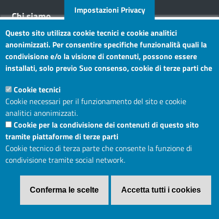
Impostazioni Privacy
Chi siamo
Questo sito utilizza cookie tecnici e cookie analitici
Mission
anonimizzati. Per consentire specifiche funzionalità quali la
Statuto e carta dei servizi
condivisione e/o la visione di contenuti, possono essere
installati, solo previo Suo consenso, cookie di terze parti che
Social
consentono alla terza parte di profilare gli utenti. Tramite
Cookie tecnici
questo banner, può accettare tutti i cookies, selezionare le
Cookie necessari per il funzionamento del sito e cookie
categorie di cookie di cui consente l’utilizzo e/o modificare le
analitici anonimizzati.
Sito web
Sue preferenze. Per vedere la Cookie Policy completa, clicchi
Cookie per la condivisione dei contenuti di questo sito
Maggiori informazioni
Accesso riservato
tramite piattaforme di terze parti
Mappa del sito
Cookie tecnico di terza parte che consente la funzione di
condivisione tramite social network.
Menù privacy
Cookie
Note legali
Privacy
Conferma le scelte
Accetta tutti i cookies
Revoca il consenso