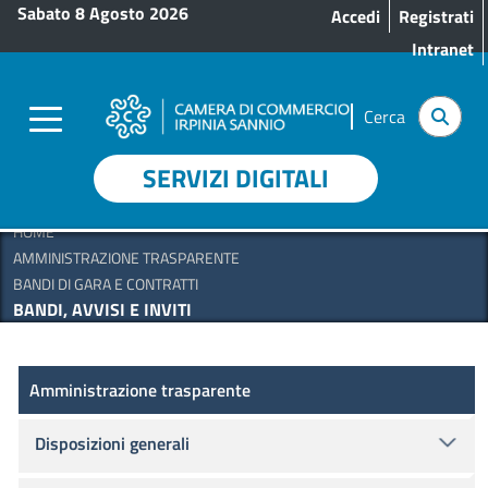
Menu profilo utente
Salta al contenuto principale
Sabato 8 Agosto 2026
Accedi
Registrati
Intranet
Cerca
SERVIZI DIGITALI
HOME
AMMINISTRAZIONE TRASPARENTE
BANDI DI GARA E CONTRATTI
BANDI, AVVISI E INVITI
Amministrazione Trasparente
Amministrazione trasparente
Disposizioni generali