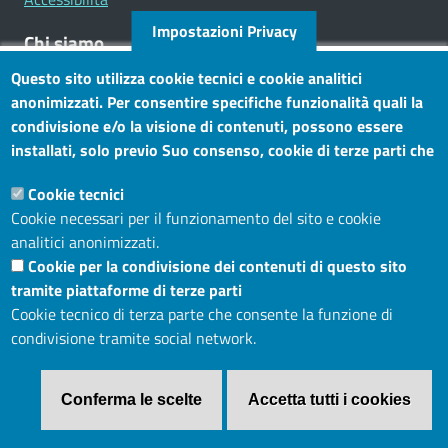
Impostazioni Privacy
Chi siamo
Questo sito utilizza cookie tecnici e cookie analitici
Mission
anonimizzati. Per consentire specifiche funzionalità quali la
Statuto e carta dei servizi
condivisione e/o la visione di contenuti, possono essere
installati, solo previo Suo consenso, cookie di terze parti che
Social
consentono alla terza parte di profilare gli utenti. Tramite
Cookie tecnici
questo banner, può accettare tutti i cookies, selezionare le
Cookie necessari per il funzionamento del sito e cookie
categorie di cookie di cui consente l’utilizzo e/o modificare le
analitici anonimizzati.
Sito web
Sue preferenze. Per vedere la Cookie Policy completa, clicchi
Cookie per la condivisione dei contenuti di questo sito
Maggiori informazioni
Accesso riservato
tramite piattaforme di terze parti
Mappa del sito
Cookie tecnico di terza parte che consente la funzione di
condivisione tramite social network.
Menù privacy
Cookie
Note legali
Privacy
Conferma le scelte
Accetta tutti i cookies