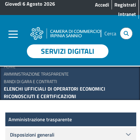
Menu profilo utente
Salta al contenuto principale
Giovedì 6 Agosto 2026
Accedi
Registrati
Intranet
Cerca
SERVIZI DIGITALI
HOME
AMMINISTRAZIONE TRASPARENTE
BANDI DI GARA E CONTRATTI
ELENCHI UFFICIALI DI OPERATORI ECONOMICI
RICONOSCIUTI E CERTIFICAZIONI
Amministrazione Trasparente
Amministrazione trasparente
Disposizioni generali