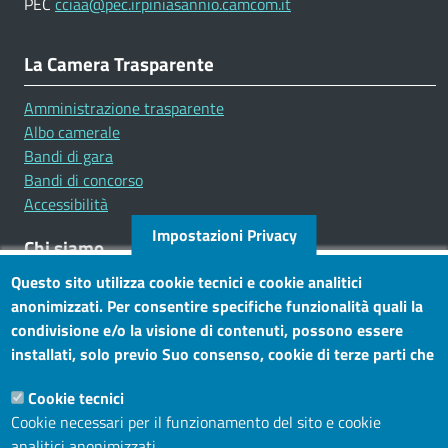
PEC
cciaa@pec.irpiniasannio.camcom.it
La Camera Trasparente
Amministrazione trasparente
Albo camerale
Bandi di gara
Bandi di concorso
Accessibilità
Impostazioni Privacy
Chi siamo
Questo sito utilizza cookie tecnici e cookie analitici
Mission
anonimizzati. Per consentire specifiche funzionalità quali la
Statuto e carta dei servizi
condivisione e/o la visione di contenuti, possono essere
installati, solo previo Suo consenso, cookie di terze parti che
Social
consentono alla terza parte di profilare gli utenti. Tramite
Cookie tecnici
questo banner, può accettare tutti i cookies, selezionare le
Cookie necessari per il funzionamento del sito e cookie
categorie di cookie di cui consente l’utilizzo e/o modificare le
analitici anonimizzati.