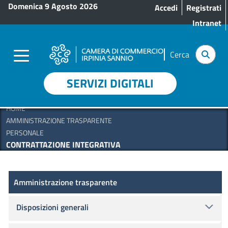
Menu profilo utente
Salta al contenuto principale
Domenica 9 Agosto 2026
Accedi
Registrati
Intranet
Cerca
SERVIZI DIGITALI
HOME
AMMINISTRAZIONE TRASPARENTE
PERSONALE
CONTRATTAZIONE INTEGRATIVA
Amministrazione Trasparente
Amministrazione trasparente
Disposizioni generali