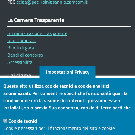
PEC
cciaa@pec.irpiniasannio.camcom.it
La Camera Trasparente
Amministrazione trasparente
Albo camerale
Bandi di gara
Bandi di concorso
Accessibilità
Impostazioni Privacy
Chi siamo
Questo sito utilizza cookie tecnici e cookie analitici
Mission
anonimizzati. Per consentire specifiche funzionalità quali la
Statuto e carta dei servizi
condivisione e/o la visione di contenuti, possono essere
installati, solo previo Suo consenso, cookie di terze parti che
Social
consentono alla terza parte di profilare gli utenti. Tramite
Cookie tecnici
questo banner, può accettare tutti i cookies, selezionare le
Cookie necessari per il funzionamento del sito e cookie
categorie di cookie di cui consente l’utilizzo e/o modificare le