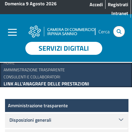
Menu profilo utente
Salta al contenuto principale
Domenica 9 Agosto 2026
Accedi
Registrati
Intranet
Cerca
SERVIZI DIGITALI
HOME
AMMINISTRAZIONE TRASPARENTE
CONSULENTI E COLLABORATORI
LINK ALL'ANAGRAFE DELLE PRESTAZIONI
Amministrazione Trasparente
Amministrazione trasparente
Disposizioni generali