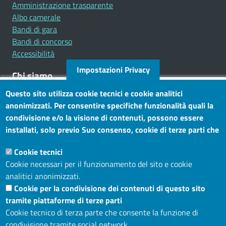
Amministrazione trasparente
Albo camerale
Bandi di gara
Bandi di concorso
Accessibilità
Impostazioni Privacy
Chi siamo
Questo sito utilizza cookie tecnici e cookie analitici
Mission
anonimizzati. Per consentire specifiche funzionalità quali la
Statuto e carta dei servizi
condivisione e/o la visione di contenuti, possono essere
installati, solo previo Suo consenso, cookie di terze parti che
Social
consentono alla terza parte di profilare gli utenti. Tramite
Cookie tecnici
questo banner, può accettare tutti i cookies, selezionare le
Cookie necessari per il funzionamento del sito e cookie
categorie di cookie di cui consente l’utilizzo e/o modificare le
analitici anonimizzati.
Sito web
Sue preferenze. Per vedere la Cookie Policy completa, clicchi
Cookie per la condivisione dei contenuti di questo sito
Maggiori informazioni
Accesso riservato
tramite piattaforme di terze parti
Mappa del sito
Cookie tecnico di terza parte che consente la funzione di
condivisione tramite social network.