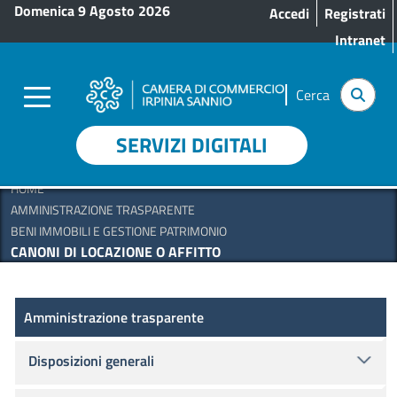
Menu profilo utente
Salta al contenuto principale
Domenica 9 Agosto 2026
Accedi
Registrati
Intranet
Cerca
SERVIZI DIGITALI
HOME
AMMINISTRAZIONE TRASPARENTE
BENI IMMOBILI E GESTIONE PATRIMONIO
CANONI DI LOCAZIONE O AFFITTO
Amministrazione Trasparente
Amministrazione trasparente
Disposizioni generali