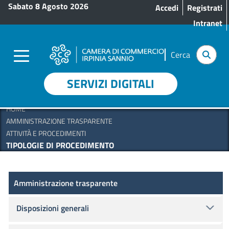
Menu profilo utente
Salta al contenuto principale
Sabato 8 Agosto 2026
Accedi
Registrati
Intranet
Cerca
SERVIZI DIGITALI
HOME
AMMINISTRAZIONE TRASPARENTE
ATTIVITÀ E PROCEDIMENTI
TIPOLOGIE DI PROCEDIMENTO
Amministrazione Trasparente
Amministrazione trasparente
Disposizioni generali