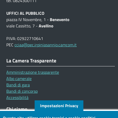
tel. 0824300111
UFFICI AL PUBBLICO
piazza IV Novembre, 1 -
Benevento
viale Cassitto, 7 -
Avellino
P.IVA: 02922710641
PEC
cciaa@pec.irpiniasannio.camcom.it
La Camera Trasparente
Amministrazione trasparente
Albo camerale
Bandi di gara
Bandi di concorso
Accessibilità
Impostazioni Privacy
Chi siamo