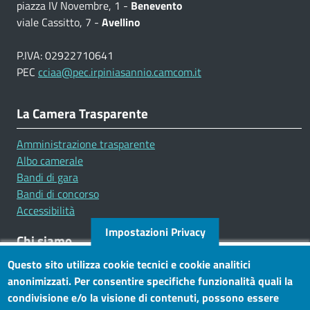
piazza IV Novembre, 1 -
Benevento
viale Cassitto, 7 -
Avellino
P.IVA: 02922710641
PEC
cciaa@pec.irpiniasannio.camcom.it
La Camera Trasparente
Amministrazione trasparente
Albo camerale
Bandi di gara
Bandi di concorso
Accessibilità
Impostazioni Privacy
Chi siamo
Questo sito utilizza cookie tecnici e cookie analitici
Mission
anonimizzati. Per consentire specifiche funzionalità quali la
Statuto e carta dei servizi
condivisione e/o la visione di contenuti, possono essere