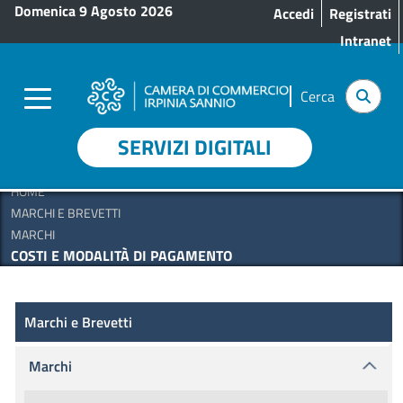
Menu profilo utente
Salta al contenuto principale
Domenica 9 Agosto 2026
Accedi
Registrati
Intranet
Cerca
SERVIZI DIGITALI
HOME
MARCHI E BREVETTI
MARCHI
COSTI E MODALITÀ DI PAGAMENTO
Marchi e Brevetti
Marchi e Brevetti
Marchi