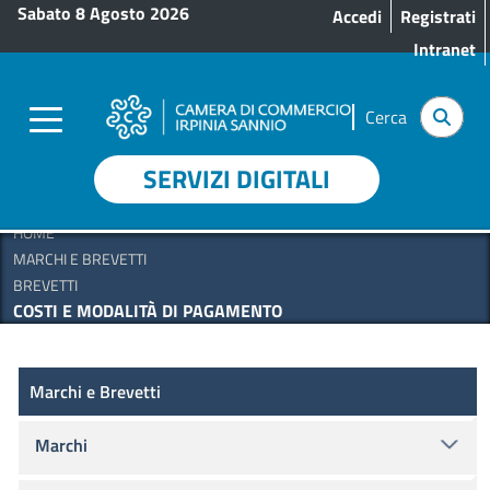
Menu profilo utente
Salta al contenuto principale
Sabato 8 Agosto 2026
Accedi
Registrati
Intranet
Cerca
SERVIZI DIGITALI
HOME
MARCHI E BREVETTI
BREVETTI
COSTI E MODALITÀ DI PAGAMENTO
Marchi e Brevetti
Marchi e Brevetti
Marchi