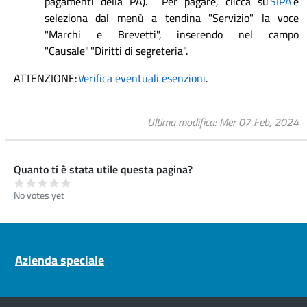
pagamenti della PA). Per pagare, clicca su
SIPA
e
seleziona dal menù a tendina "Servizio" la voce
"Marchi e Brevetti", inserendo nel campo
"Causale" "Diritti di segreteria".
ATTENZIONE:
Verifica eventuali esenzioni
.
Ultima modifica
Mer 07 Feb, 2024
Quanto ti è stata utile questa pagina?
No votes yet
Pre footer navigation
Azienda speciale