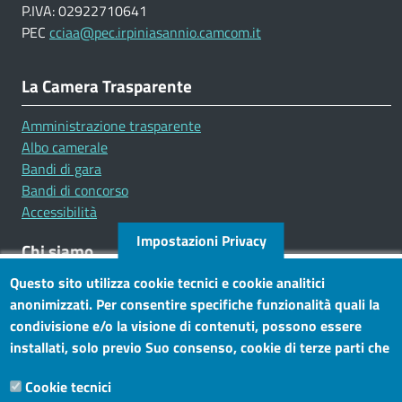
P.IVA: 02922710641
PEC
cciaa@pec.irpiniasannio.camcom.it
La Camera Trasparente
Amministrazione trasparente
Albo camerale
Bandi di gara
Bandi di concorso
Accessibilità
Impostazioni Privacy
Chi siamo
Questo sito utilizza cookie tecnici e cookie analitici
Mission
anonimizzati. Per consentire specifiche funzionalità quali la
Statuto e carta dei servizi
condivisione e/o la visione di contenuti, possono essere
installati, solo previo Suo consenso, cookie di terze parti che
Social
consentono alla terza parte di profilare gli utenti. Tramite
Cookie tecnici
questo banner, può accettare tutti i cookies, selezionare le