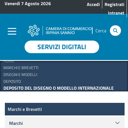
Menu profilo utente
Salta al contenuto principale
Venerdì 7 Agosto 2026
Accedi
Registrati
Intranet
Cerca
SERVIZI DIGITALI
HOME
MARCHI E BREVETTI
DISEGNI E MODELLI
DEPOSITO
DEPOSITO DEL DISEGNO O MODELLO INTERNAZIONALE
Marchi e Brevetti
Marchi e Brevetti
Marchi