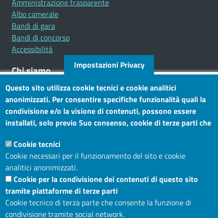
Amministrazione trasparente
Albo camerale
Bandi di gara
Bandi di concorso
Accessibilità
Impostazioni Privacy
Chi siamo
Questo sito utilizza cookie tecnici e cookie analitici
Mission
anonimizzati. Per consentire specifiche funzionalità quali la
Statuto e carta dei servizi
condivisione e/o la visione di contenuti, possono essere
installati, solo previo Suo consenso, cookie di terze parti che
Social
consentono alla terza parte di profilare gli utenti. Tramite
Cookie tecnici
questo banner, può accettare tutti i cookies, selezionare le
Cookie necessari per il funzionamento del sito e cookie
categorie di cookie di cui consente l’utilizzo e/o modificare le
analitici anonimizzati.
Sito web
Sue preferenze. Per vedere la Cookie Policy completa, clicchi
Cookie per la condivisione dei contenuti di questo sito
Maggiori informazioni
Accesso riservato
tramite piattaforme di terze parti
Mappa del sito
Cookie tecnico di terza parte che consente la funzione di
condivisione tramite social network.