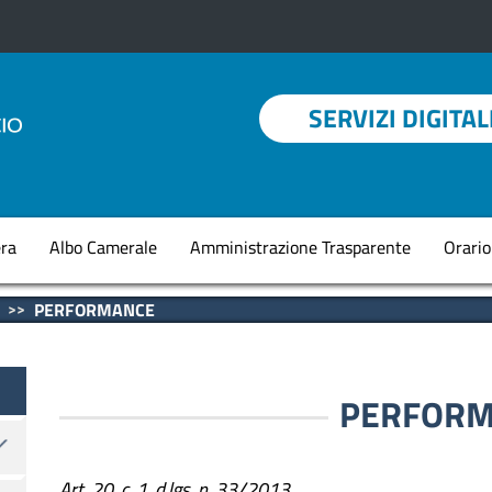
Menu profilo utent
SERVIZI DIGITAL
Navigazione princi
ra
Albo Camerale
Amministrazione Trasparente
Orario
PERFORMANCE
PERFORM
​​​​​​​Art. 20, c. 1, d.lgs. n. 33/2013