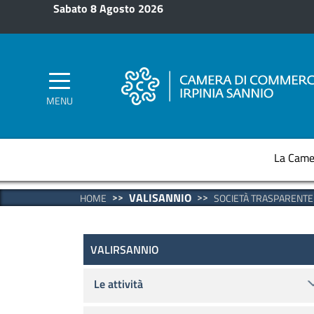
Salta al contenuto principale
Sabato 8 Agosto 2026
MENU
La Came
VALISANNIO
HOME
SOCIETÀ TRASPARENTE
Valirsannio
VALIRSANNIO
Le attività