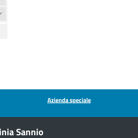
Azienda speciale
inia Sannio