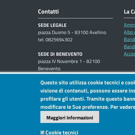
Contatti
La C
Ammi
SEDE LEGALE
Albo 
piazza Duomo 5 - 83100 Avellino
Bandi
tel. 0825694302
Bandi
Acces
SEDE DI BENEVENTO
piazza IV Novembre 1 - 82100
Benevento
tel. 0824300111
Questo sito utilizza cookie tecnici e coo
UFFICI AL PUBBLICO
visione di contenuti, possono essere ins
piazza IV Novembre, 1 -
Benevento
profilare gli utenti. Tramite questo banne
viale Cassitto, 7 -
Avellino
modificare le Sue preferenze. Per vedere
Maggiori informazioni
P.IVA: 02922710641
PEC
Cookie tecnici
cciaa@pec.irpiniasannio.camcom.it