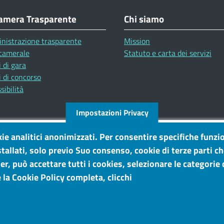
amera Trasparente
Chi siamo
nistrazione trasparente
Mission
camerale
Statuto e carta dei servizi
 di gara
 di concorso
sibilità
Impostazioni Privacy
kie analitici anonimizzati. Per consentire specifiche funzio
tallati, solo previo Suo consenso, cookie di terze parti c
r, può accettare tutti i cookies, selezionare le categorie d
 la Cookie Policy completa, clicchi