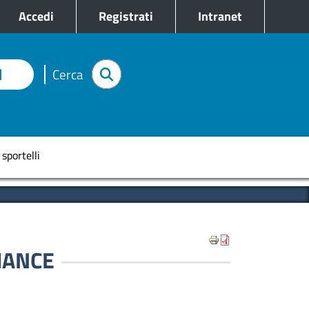
e
Accedi
Registrati
Intranet
I
Cerca
pale
 sportelli
ANCE