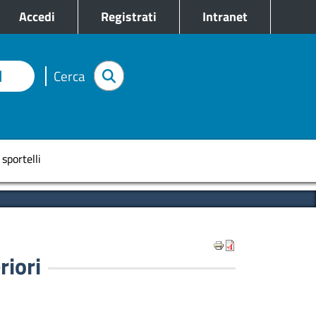
e
Accedi
Registrati
Intranet
I
Cerca
pale
 sportelli
riori