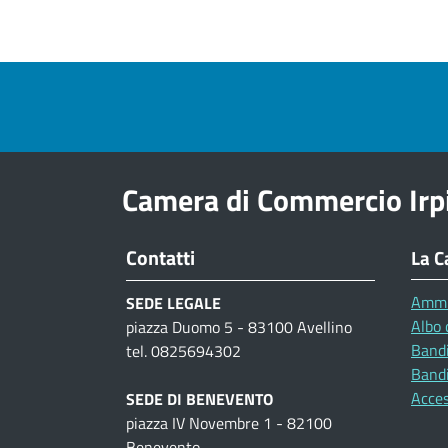
Pre footer navigation
Camera di Commercio Irp
Contatti
La C
Ammi
SEDE LEGALE
Albo 
piazza Duomo 5 - 83100 Avellino
Bandi
tel. 0825694302
Bandi
Acces
SEDE DI BENEVENTO
piazza IV Novembre 1 - 82100
Benevento