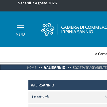
Salta al contenuto principale
Venerdì 7 Agosto 2026
MENU
La Came
VALISANNIO
HOME
SOCIETÀ TRASPARENTE
Valirsannio
VALIRSANNIO
Le attività