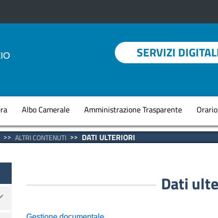
Menu profilo utent
SERVIZI DIGITAL
Navigazione princi
ra
Albo Camerale
Amministrazione Trasparente
Orario
DATI ULTERIORI
ALTRI CONTENUTI
Dati ulte
Gestione documentale