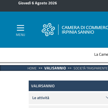
Salta al contenuto principale
Giovedì 6 Agosto 2026
MENU
La Came
VALISANNIO
HOME
SOCIETÀ TRASPARENTE
Valirsannio
VALIRSANNIO
Le attività