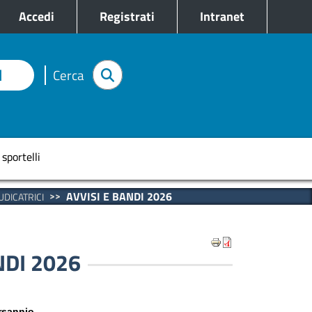
e
Accedi
Registrati
Intranet
I
Cerca
pale
 sportelli
AVVISI E BANDI 2026
UDICATRICI
NDI 2026
rsannio