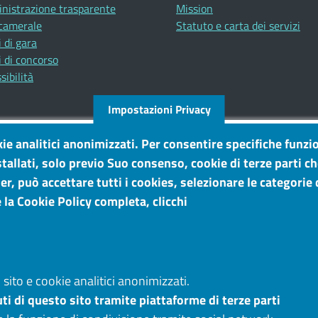
nistrazione trasparente
Mission
camerale
Statuto e carta dei servizi
 di gara
 di concorso
sibilità
Impostazioni Privacy
kie analitici anonimizzati. Per consentire specifiche funzio
tallati, solo previo Suo consenso, cookie di terze parti c
r, può accettare tutti i cookies, selezionare le categorie d
 la Cookie Policy completa, clicchi
sito e cookie analitici anonimizzati.
ti di questo sito tramite piattaforme di terze parti