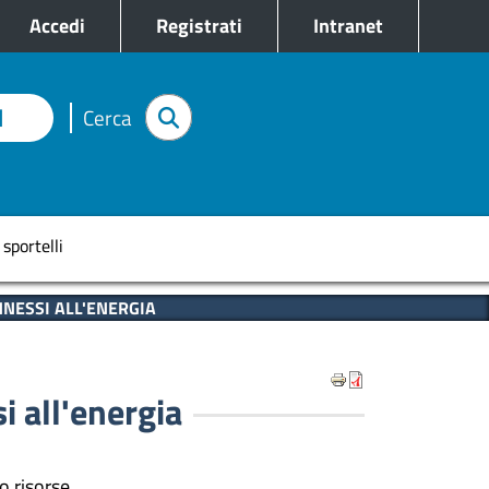
e
Accedi
Registrati
Intranet
I
Cerca
pale
 sportelli
NESSI ALL'ENERGIA
i all'energia
o risorse.