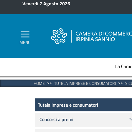
Salta al contenuto principale
Venerdì 7 Agosto 2026
MENU
La Came
HOME
TUTELA IMPRESE E CONSUMATORI
SIC
Concorsi a premi
Tutela imprese e consumatori
Concorsi a premi