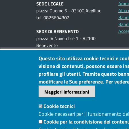
Ammi
SEDE LEGALE
Albo 
piazza Duomo 5 - 83100 Avellino
Bandi
tel. 0825694302
Bandi
Acces
SEDE DI BENEVENTO
piazza IV Novembre 1 - 82100
Benevento
tel. 0824300111
Questo sito utilizza cookie tecnici e coo
visione di contenuti, possono essere ins
UFFICI AL PUBBLICO
piazza IV Novembre, 1 -
Benevento
profilare gli utenti. Tramite questo banne
viale Cassitto, 7 -
Avellino
modificare le Sue preferenze. Per vedere
Maggiori informazioni
P.IVA: 02922710641
PEC
Cookie tecnici
cciaa@pec.irpiniasannio.camcom.it
Cookie necessari per il funzionamento del 
Cookie per la condivisione dei contenu
Menù privacy
Cookie
Note legali
Privacy