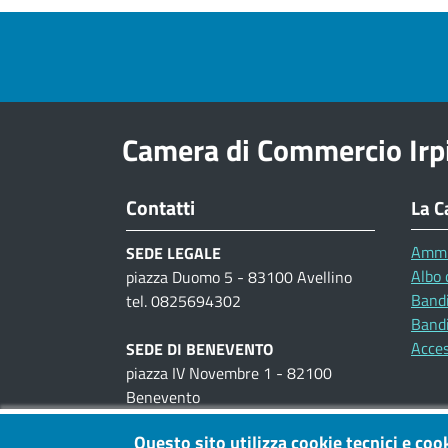
Pre footer navigation
Camera di Commercio Irp
Contatti
La C
Ammi
SEDE LEGALE
Albo 
piazza Duomo 5 - 83100 Avellino
Bandi
tel. 0825694302
Bandi
Acces
SEDE DI BENEVENTO
piazza IV Novembre 1 - 82100
Benevento
tel. 0824300111
Questo sito utilizza cookie tecnici e coo