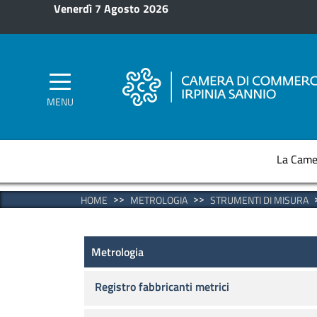
Salta al contenuto principale
Venerdì 7 Agosto 2026
MENU
La Came
HOME
METROLOGIA
STRUMENTI DI MISURA
Metrologia
Metrologia
Registro fabbricanti metrici