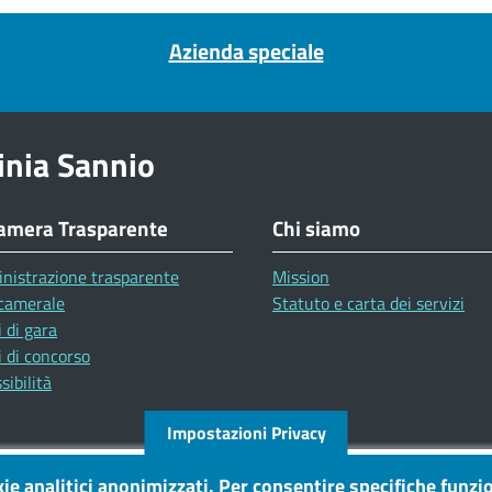
Azienda speciale
inia Sannio
amera Trasparente
Chi siamo
nistrazione trasparente
Mission
camerale
Statuto e carta dei servizi
 di gara
 di concorso
sibilità
Impostazioni Privacy
kie analitici anonimizzati. Per consentire specifiche funzio