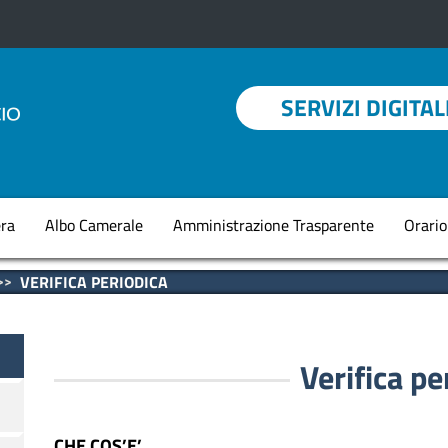
Menu profilo utent
SERVIZI DIGITAL
Navigazione princi
ra
Albo Camerale
Amministrazione Trasparente
Orario
VERIFICA PERIODICA
Verifica pe
CHE COS’E’