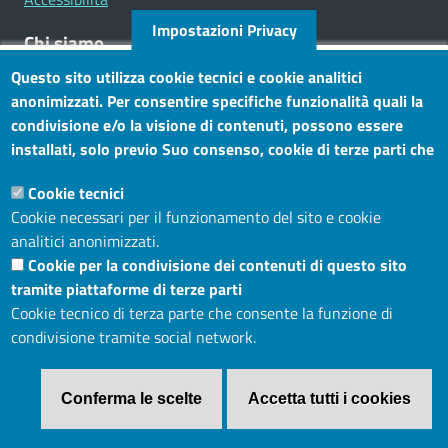
Impostazioni Privacy
Chi siamo
Questo sito utilizza cookie tecnici e cookie analitici
Mission
anonimizzati. Per consentire specifiche funzionalità quali la
Statuto e carta dei servizi
condivisione e/o la visione di contenuti, possono essere
installati, solo previo Suo consenso, cookie di terze parti che
Social
consentono alla terza parte di profilare gli utenti. Tramite
Cookie tecnici
questo banner, può accettare tutti i cookies, selezionare le
Cookie necessari per il funzionamento del sito e cookie
categorie di cookie di cui consente l’utilizzo e/o modificare le
analitici anonimizzati.
Sito web
Sue preferenze. Per vedere la Cookie Policy completa, clicchi
Cookie per la condivisione dei contenuti di questo sito
Maggiori informazioni
Accesso riservato
tramite piattaforme di terze parti
Mappa del sito
Cookie tecnico di terza parte che consente la funzione di
condivisione tramite social network.
Menù privacy
Cookie
Note legali
Privacy
Conferma le scelte
Accetta tutti i cookies