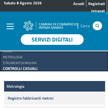
Menu profilo utente
Salta al contenuto principale
Sabato 8 Agosto 2026
Accedi
Registrati
Intranet
Cerca
SERVIZI DIGITALI
HOME
METROLOGIA
STRUMENTI DI MISURA
CONTROLLI CASUALI
Metrologia
Metrologia
Registro fabbricanti metrici