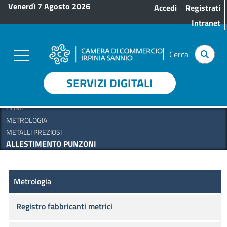
Menu profilo utente
Salta al contenuto principale
Venerdì 7 Agosto 2026
Accedi
Registrati
Intranet
Cerca
SERVIZI DIGITALI
HOME
METROLOGIA
METALLI PREZIOSI
ALLESTIMENTO PUNZONI
Metrologia
Metrologia
Registro fabbricanti metrici