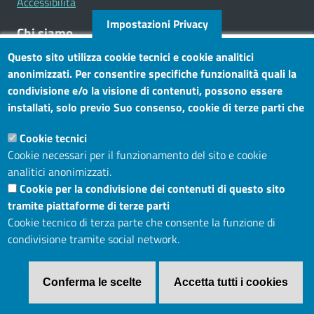
Accessibilità
Impostazioni Privacy
Chi siamo
Questo sito utilizza cookie tecnici e cookie analitici
Mission
anonimizzati. Per consentire specifiche funzionalità quali la
Statuto e carta dei servizi
condivisione e/o la visione di contenuti, possono essere
installati, solo previo Suo consenso, cookie di terze parti che
Social
consentono alla terza parte di profilare gli utenti. Tramite
Cookie tecnici
questo banner, può accettare tutti i cookies, selezionare le
Cookie necessari per il funzionamento del sito e cookie
categorie di cookie di cui consente l’utilizzo e/o modificare le
analitici anonimizzati.
Sito web
Sue preferenze. Per vedere la Cookie Policy completa, clicchi
Cookie per la condivisione dei contenuti di questo sito
Maggiori informazioni
Accesso riservato
tramite piattaforme di terze parti
Mappa del sito
Cookie tecnico di terza parte che consente la funzione di
condivisione tramite social network.
Menù privacy
Cookie
Note legali
Privacy
Conferma le scelte
Accetta tutti i cookies