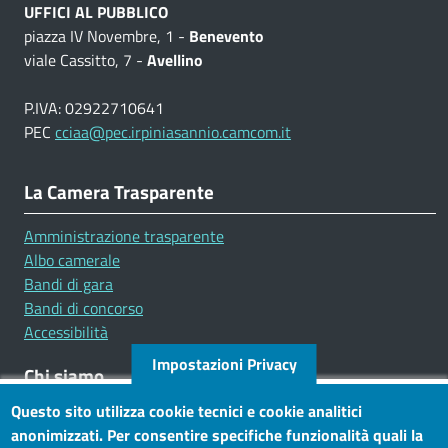
UFFICI AL PUBBLICO
piazza IV Novembre, 1 -
Benevento
viale Cassitto, 7 -
Avellino
P.IVA: 02922710641
PEC
cciaa@pec.irpiniasannio.camcom.it
La Camera Trasparente
Amministrazione trasparente
Albo camerale
Bandi di gara
Bandi di concorso
Accessibilità
Impostazioni Privacy
Chi siamo
Questo sito utilizza cookie tecnici e cookie analitici
Mission
anonimizzati. Per consentire specifiche funzionalità quali la
Statuto e carta dei servizi