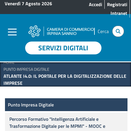
Menu profilo utente
Salta al contenuto principale
Venerdì 7 Agosto 2026
Accedi
Registrati
Intranet
Cerca
SERVIZI DIGITALI
HOME
PUNTO IMPRESA DIGITALE
ATLANTE I4.0: IL PORTALE PER LA DIGITALIZZAZIONE DELLE
IMPRESE
Punto Impresa Digitale
Punto Impresa Digitale
Percorso Formativo "Intelligenza Artificiale e
Trasformazione Digitale per le MPMI" - MOOC e