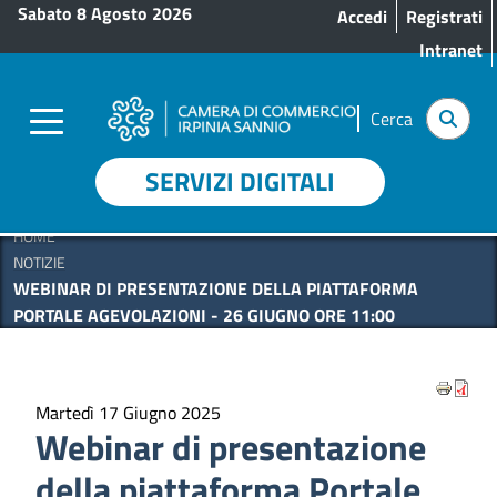
Menu profilo utente
Salta al contenuto principale
Sabato 8 Agosto 2026
Accedi
Registrati
Intranet
Cerca
SERVIZI DIGITALI
HOME
NOTIZIE
WEBINAR DI PRESENTAZIONE DELLA PIATTAFORMA
PORTALE AGEVOLAZIONI - 26 GIUGNO ORE 11:00
Martedì 17 Giugno 2025
Webinar di presentazione
della piattaforma Portale