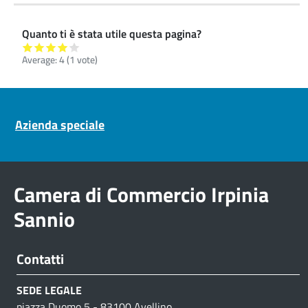
Quanto ti è stata utile questa pagina?
Average:
4
(
1
vote)
Pre footer navigation
Azienda speciale
Camera di Commercio Irpinia
Sannio
Contatti
SEDE LEGALE
piazza Duomo 5 - 83100 Avellino