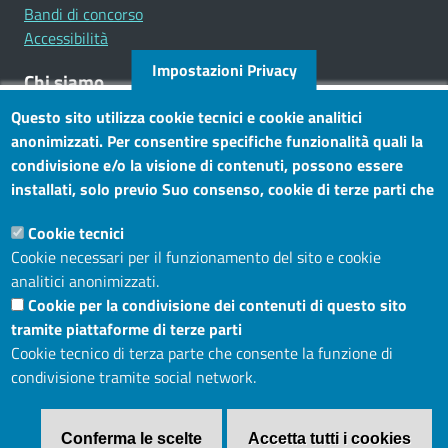
Bandi di concorso
Accessibilità
Impostazioni Privacy
Chi siamo
Questo sito utilizza cookie tecnici e cookie analitici
Mission
anonimizzati. Per consentire specifiche funzionalità quali la
Statuto e carta dei servizi
condivisione e/o la visione di contenuti, possono essere
installati, solo previo Suo consenso, cookie di terze parti che
Social
consentono alla terza parte di profilare gli utenti. Tramite
Cookie tecnici
questo banner, può accettare tutti i cookies, selezionare le
Cookie necessari per il funzionamento del sito e cookie
categorie di cookie di cui consente l’utilizzo e/o modificare le
analitici anonimizzati.
Sito web
Sue preferenze. Per vedere la Cookie Policy completa, clicchi
Cookie per la condivisione dei contenuti di questo sito
Maggiori informazioni
Accesso riservato
tramite piattaforme di terze parti
Mappa del sito
Cookie tecnico di terza parte che consente la funzione di
condivisione tramite social network.
Menù privacy
Cookie
Note legali
Privacy
Conferma le scelte
Accetta tutti i cookies