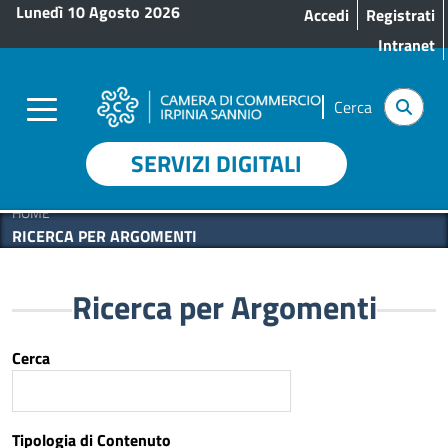
Menu profilo utente
Salta al contenuto principale
Lunedì 10 Agosto 2026
Accedi
Registrati
Intranet
Cerca
SERVIZI DIGITALI
HOME
RICERCA PER ARGOMENTI
Ricerca per Argomenti
Cerca
Tipologia di Contenuto