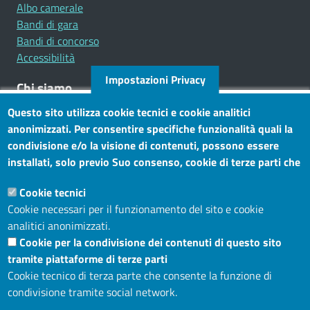
Albo camerale
Bandi di gara
Bandi di concorso
Accessibilità
Impostazioni Privacy
Chi siamo
Questo sito utilizza cookie tecnici e cookie analitici
Mission
anonimizzati. Per consentire specifiche funzionalità quali la
Statuto e carta dei servizi
condivisione e/o la visione di contenuti, possono essere
installati, solo previo Suo consenso, cookie di terze parti che
Social
consentono alla terza parte di profilare gli utenti. Tramite
Cookie tecnici
questo banner, può accettare tutti i cookies, selezionare le
Cookie necessari per il funzionamento del sito e cookie
categorie di cookie di cui consente l’utilizzo e/o modificare le
analitici anonimizzati.
Sito web
Sue preferenze. Per vedere la Cookie Policy completa, clicchi
Cookie per la condivisione dei contenuti di questo sito
Maggiori informazioni
Accesso riservato
tramite piattaforme di terze parti
Mappa del sito
Cookie tecnico di terza parte che consente la funzione di
condivisione tramite social network.
Menù privacy
Cookie
Note legali
Privacy