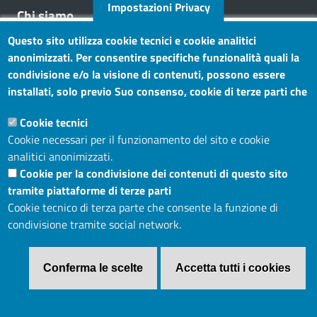
Impostazioni Privacy
Chi siamo
Questo sito utilizza cookie tecnici e cookie analitici
Mission
anonimizzati. Per consentire specifiche funzionalità quali la
Statuto e carta dei servizi
condivisione e/o la visione di contenuti, possono essere
installati, solo previo Suo consenso, cookie di terze parti che
Social
consentono alla terza parte di profilare gli utenti. Tramite
Cookie tecnici
questo banner, può accettare tutti i cookies, selezionare le
Cookie necessari per il funzionamento del sito e cookie
categorie di cookie di cui consente l’utilizzo e/o modificare le
analitici anonimizzati.
Sito web
Sue preferenze. Per vedere la Cookie Policy completa, clicchi
Cookie per la condivisione dei contenuti di questo sito
Maggiori informazioni
Accesso riservato
tramite piattaforme di terze parti
Mappa del sito
Cookie tecnico di terza parte che consente la funzione di
condivisione tramite social network.
Menù privacy
Cookie
Note legali
Privacy
Conferma le scelte
Accetta tutti i cookies
Revoca il consenso