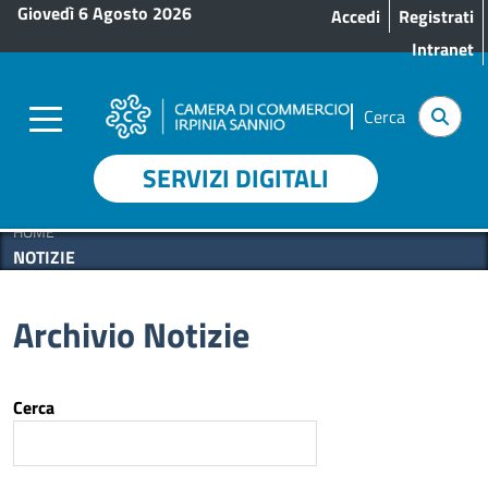
Menu profilo utente
Salta al contenuto principale
Giovedì 6 Agosto 2026
Accedi
Registrati
Intranet
Cerca
SERVIZI DIGITALI
HOME
NOTIZIE
Archivio Notizie
Cerca