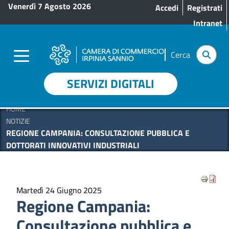
Menu profilo utente
Salta al contenuto principale
Venerdì 7 Agosto 2026
Accedi
Registrati
Intranet
Cerca
SERVIZI DIGITALI
HOME
NOTIZIE
REGIONE CAMPANIA: CONSULTAZIONE PUBBLICA E
DOTTORATI INNOVATIVI INDUSTRIALI
Martedì 24 Giugno 2025
Regione Campania:
Consultazione pubblica e