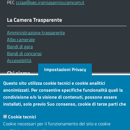
PEC
cciaa@pec.irpiniasannio.camcom.it
La Camera Trasparente
Amministrazione trasparente
Albo camerale
Bandi di gara
Bandi di concorso
Accessibilità
Impostazioni Privacy
Chi siamo
Questo sito utilizza cookie tecnici e cookie analitici
Mission
anonimizzati. Per consentire specifiche funzionalità quali la
Statuto e carta dei servizi
condivisione e/o la visione di contenuti, possono essere
installati, solo previo Suo consenso, cookie di terze parti che
Social
consentono alla terza parte di profilare gli utenti. Tramite
Cookie tecnici
questo banner, può accettare tutti i cookies, selezionare le
Cookie necessari per il funzionamento del sito e cookie
categorie di cookie di cui consente l’utilizzo e/o modificare le