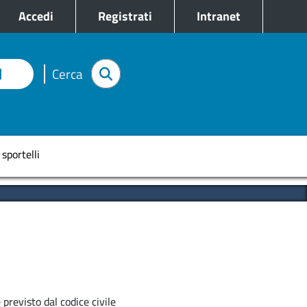
e
Accedi
Registrati
Intranet
I
Cerca
pale
 sportelli
previsto dal codice civile