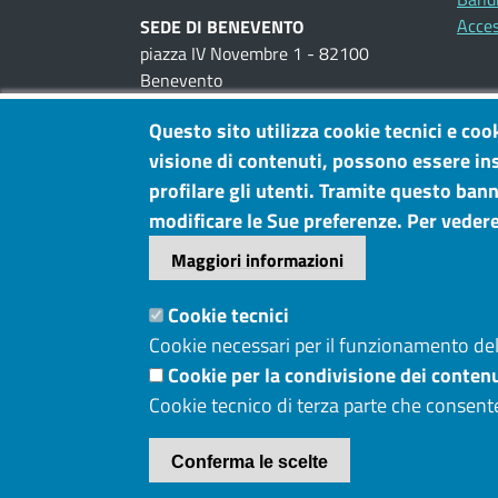
Acces
SEDE DI BENEVENTO
piazza IV Novembre 1 - 82100
Benevento
tel. 0824300111
Questo sito utilizza cookie tecnici e coo
visione di contenuti, possono essere ins
UFFICI AL PUBBLICO
piazza IV Novembre, 1 -
Benevento
profilare gli utenti. Tramite questo banne
viale Cassitto, 7 -
Avellino
modificare le Sue preferenze. Per vedere
Maggiori informazioni
P.IVA: 02922710641
PEC
Cookie tecnici
cciaa@pec.irpiniasannio.camcom.it
Cookie necessari per il funzionamento del 
Cookie per la condivisione dei contenu
Menù privacy
Cookie
Note legali
Privacy
Cookie tecnico di terza parte che consent
Conferma le scelte