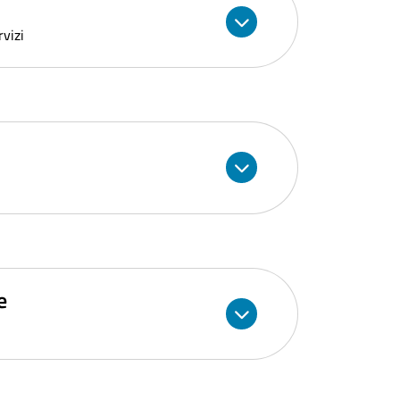
rvizi
e