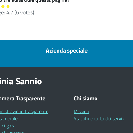
ge:
4.7
(
6
votes)
Azienda speciale
inia Sannio
amera Trasparente
Chi siamo
nistrazione trasparente
Mission
camerale
Statuto e carta dei servizi
 di gara
 di concorso