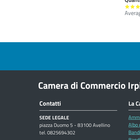
Avera
Pre footer navigation
Camera di Commercio Irp
Contatti
La C
Ammi
SEDE LEGALE
Albo 
piazza Duomo 5 - 83100 Avellino
Bandi
tel. 0825694302
Bandi