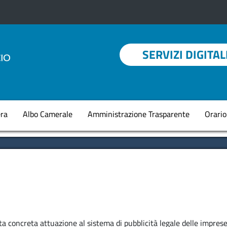
Menu profilo utent
SERVIZI DIGITAL
Navigazione princi
ra
Albo Camerale
Amministrazione Trasparente
Orario
a concreta attuazione al sistema di pubblicità legale delle imprese 