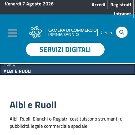
Menu profilo utente
Salta al contenuto principale
Venerdì 7 Agosto 2026
Accedi
Registrati
Intranet
Cerca
SERVIZI DIGITALI
HOME
ALBI E RUOLI
Albi e Ruoli
Albi, Ruoli, Elenchi o Registri costituiscono strumenti di
pubblicità legale commerciale speciale