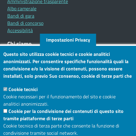
Amministrazione trasparente
Albo camerale
Bandi di gara
Bandi di concorso
Accessibilità
Impostazioni Privacy
Chi siamo
Questo sito utilizza cookie tecnici e cookie analitici
Mission
anonimizzati. Per consentire specifiche funzionalità quali la
Statuto e carta dei servizi
condivisione e/o la visione di contenuti, possono essere
installati, solo previo Suo consenso, cookie di terze parti che
Social
consentono alla terza parte di profilare gli utenti. Tramite
Cookie tecnici
questo banner, può accettare tutti i cookies, selezionare le
Cookie necessari per il funzionamento del sito e cookie
categorie di cookie di cui consente l’utilizzo e/o modificare le
analitici anonimizzati.
Sito web
Sue preferenze. Per vedere la Cookie Policy completa, clicchi
Cookie per la condivisione dei contenuti di questo sito
Maggiori informazioni
Accesso riservato
tramite piattaforme di terze parti
Mappa del sito
Cookie tecnico di terza parte che consente la funzione di
condivisione tramite social network.