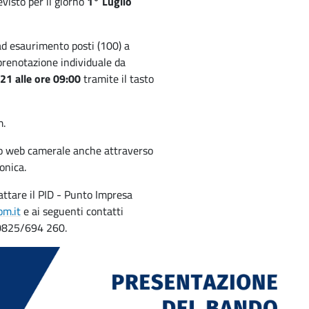
evisto per il giorno
1° Luglio
ad esaurimento posti (100) a
 prenotazione individuale da
1 alle ore 09:00
tramite il tasto
m.
to web camerale anche attraverso
ronica.
tattare il PID - Punto Impresa
m.it
e ai seguenti contatti
 0825/694 260.