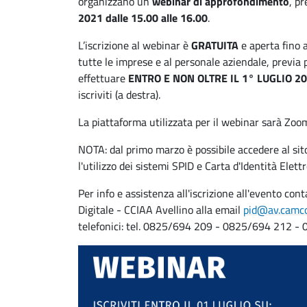
organizzano un
webinar di approfondimento
, pr
2021 dalle 15.00 alle 16.00
.
L’iscrizione al webinar è
GRATUITA
e aperta fino 
tutte le imprese e al personale aziendale, previa
effettuare
ENTRO E NON OLTRE IL 1° LUGLIO 202
iscriviti (a destra).
La piattaforma utilizzata per il webinar sarà Zoo
NOTA: dal primo marzo è possibile accedere al si
l'utilizzo dei sistemi SPID e Carta d'Identità Elett
Per info e assistenza all'iscrizione all'evento con
Digitale - CCIAA Avellino alla email
pid@av.camco
telefonici: tel. 0825/694 209 - 0825/694 212 -