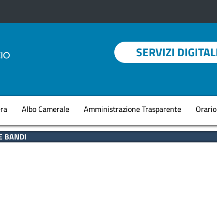
Menu profilo utent
SERVIZI DIGITAL
Navigazione princi
ra
Albo Camerale
Amministrazione Trasparente
Orario
E BANDI