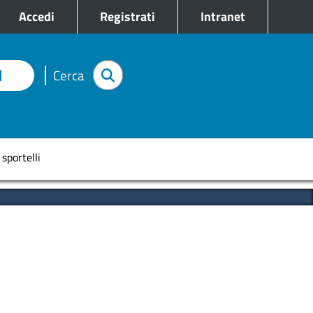
e
Accedi
Registrati
Intranet
I
Cerca
pale
 sportelli