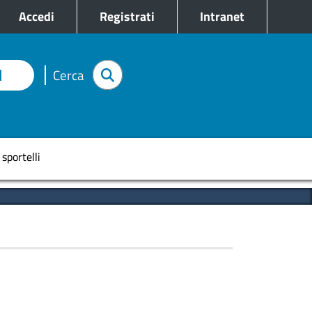
e
Accedi
Registrati
Intranet
I
Cerca
pale
 sportelli