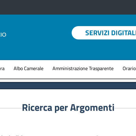
Menu profilo utent
SERVIZI DIGITAL
Navigazione princi
ra
Albo Camerale
Amministrazione Trasparente
Orario
Ricerca per Argomenti