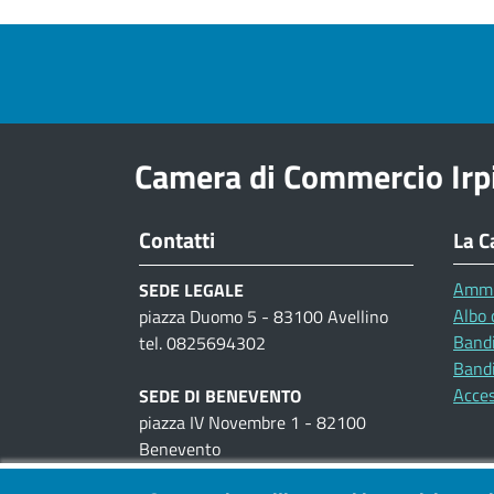
Pre footer navigation
Camera di Commercio Irp
Contatti
La C
Ammi
SEDE LEGALE
Albo 
piazza Duomo 5 - 83100 Avellino
Bandi
tel. 0825694302
Bandi
Acces
SEDE DI BENEVENTO
piazza IV Novembre 1 - 82100
Benevento
tel. 0824300111