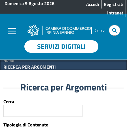
Menu profilo utente
Salta al contenuto principale
Domenica 9 Agosto 2026
Accedi
Registrati
Intranet
Cerca
SERVIZI DIGITALI
HOME
RICERCA PER ARGOMENTI
Ricerca per Argomenti
Cerca
Tipologia di Contenuto