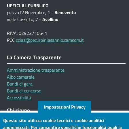
UFFICI AL PUBBLICO
piazza IV Novembre, 1 -
Benevento
viale Cassitto, 7 -
Avellino
P.IVA: 02922710641
PEC
cciaa@pec.irpiniasannio.camcom.it
La Camera Trasparente
Amministrazione trasparente
Albo camerale
Bandi di gara
Bandi di concorso
Accessibilità
Impostazioni Privacy
Chi siamo
Questo sito utilizza cookie tecnici e cookie analitici
Mission
anonimizzati. Per consentire specifiche funzionalità quali la