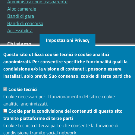
Amministrazione trasparente
Albo camerale
Bandi di gara
Bandi di concorso
Accessibilità
Impostazioni Privacy
Chi siamo
Questo sito utilizza cookie tecnici e cookie analitici
Mission
anonimizzati. Per consentire specifiche funzionalità quali la
Statuto e carta dei servizi
condivisione e/o la visione di contenuti, possono essere
installati, solo previo Suo consenso, cookie di terze parti che
Social
consentono alla terza parte di profilare gli utenti. Tramite
Cookie tecnici
questo banner, può accettare tutti i cookies, selezionare le
Cookie necessari per il funzionamento del sito e cookie
categorie di cookie di cui consente l’utilizzo e/o modificare le
analitici anonimizzati.
Sito web
Sue preferenze. Per vedere la Cookie Policy completa, clicchi
Cookie per la condivisione dei contenuti di questo sito
Maggiori informazioni
Accesso riservato
tramite piattaforme di terze parti
Mappa del sito
Cookie tecnico di terza parte che consente la funzione di
condivisione tramite social network.