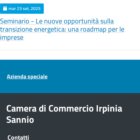
mar 23 set, 2025
Seminario - Le nuove opportunità sulla
transizione energetica: una roadmap per le
imprese
Pre footer navigation
Azienda speciale
Camera di Commercio Irpinia
Sannio
Contatti